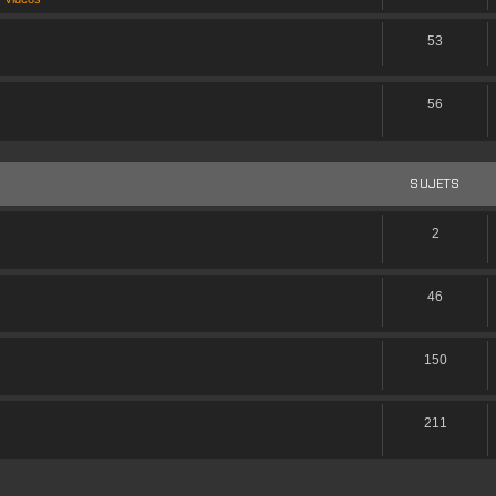
53
56
SUJETS
nt/
2
46
ue la TTK
150
211