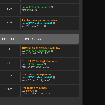
i
e
r
r
V
par
=[TTK]= Grosminet
l
n
806
o
dim. 9 mai 2021, 01:19
e
i
i
d
e
r
e
r
l
r
m
Re: Petit compt rendu de la s…
e
n
254
e
V
par
=[TTK]= Memphis007
d
i
s
o
jeu. 26 mars 2015, 11:51
e
e
s
i
r
r
a
r
n
m
g
l
i
e
e
e
e
s
MESSAGES
DERNIER MESSAGE
d
r
s
e
m
a
r
e
g
Tutoriel en anglais sur GITHU…
n
s
2
e
V
par
=[TTK]= Grosminet
i
s
o
sam. 10 mai 2025, 17:11
e
a
i
r
g
r
m
e
Re: HELP ! Pb High Command
l
e
277
V
par
=[TTK]= Yoda
e
s
o
mar. 14 avr. 2020, 21:56
d
s
i
e
a
r
r
g
Re: Créer une explosion
l
n
992
e
V
par
=[TTK]= Memphis007
e
i
o
sam. 12 avr. 2014, 22:42
d
e
i
e
r
r
r
m
Re: Table des armes
l
n
1807
e
V
par
Royye
e
i
s
o
sam. 21 févr. 2026, 22:28
d
e
s
i
e
r
a
r
r
m
g
l
n
e
e
e