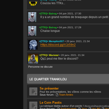
Coucou les TTKs...
=[TTK]= Balrog
•
04 juin 2021, 17:30
Il y a un grand nombre de braquage depuis un petit
=[TTK]= Balrog
•
04 juin 2021, 17:29
Chaise longue
=[TTK]= Memphis007
•
20 janv. 2021, 21:34
Https://discord.gg/VJz59n2
=[TTK]= Wartotal
•
20 janv. 2021, 21:34
Qq1 peut me filer le discord?
Personne ne discute
=[TTK]= Yourry
•
10 janv. 2021, 18:51
BIS serrait en train de travailler sur un projet : Arm
LE QUARTIER TRANKILOU
=[TTK]= Yourry
•
10 janv. 2021, 18:49
Https://www.altchar.com/game-news/arma- ... yD67
Se présenter
Pour les présentations, les vôtres comme les nôtres
Sous-forum :
Team Amies
=[TTK]= Memphis007
•
08 déc. 2020, 14:59
Ne sous entendriez vous pas, mon cher ami, qu'Arm
Le Coin Pastis
La rubrique blabla autour d'un pastis !
Akonçomèhavekmodéra
Sous-forums :
Anniversaires
,
Jeux
,
Vos BD
,
Vos