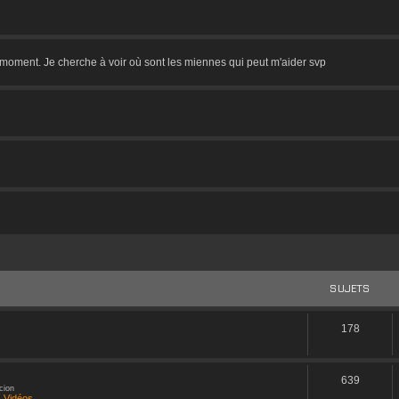
 moment. Je cherche à voir où sont les miennes qui peut m'aider svp
a Reforge ! Il semble que celui-ci ne soit qu'un DLC. Je vais chercher un peu des info
SUJETS
I2nxdV
178
a 4 = caca ?
639
cion
 Vidéos