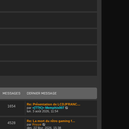
rmations...
MESSAGES
DERNIER MESSAGE
Re: Présentation de LCDJFRANC…
1654
V
par
=[TTK]= Memphis007
o
lun. 3 août 2026, 11:54
i
r
Re: La mort du rétro gaming f…
l
4528
V
par
Royye
e
o
dim. 22 févr. 2026, 15:38
d