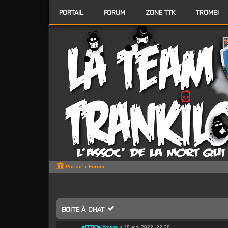
PORTAIL
FORUM
ZONE TTK
TROMBI
Portail
Forum
BOITE À CHAT
=[TTK]= Yourry
•
18 avr. 2022, 22:28