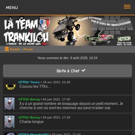
MENU
PORTAIL
FORUM
ZONE TTK
Portail
Forum
Boutique TTK
Nous sommes le dim. 9 août 2026, 10:24
TROMBI
Boite à Chat
ACCÈS RAPIDE
=[TTK]= Yourry
•
18 avr. 2022, 22:28
Coucou les TTKs...
Sujets sans réponse
=[TTK]= Balrog
•
04 juin 2021, 17:30
Sujets actifs
Il y a un grand nombre de braquage depuis un petit moment. Je
cherche à voir où sont les miennes qui peut m'aider svp
Rechercher
=[TTK]= Balrog
•
04 juin 2021, 17:29
Chaise longue
Boite à Chat
>>
Page du Chat
=[TTK]= Memphis007
•
20 janv. 2021, 21:34