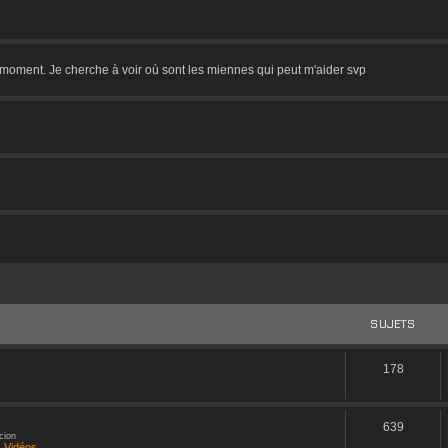
 moment. Je cherche à voir où sont les miennes qui peut m'aider svp
a Reforge ! Il semble que celui-ci ne soit qu'un DLC. Je vais chercher un peu des info
SUJETS
I2nxdV
178
a 4 = caca ?
639
cion
 Vidéos