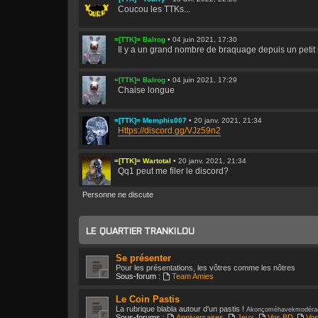
Coucou les TTKs...
=[TTK]= Balrog
•
04 juin 2021, 17:30
Il y a un grand nombre de braquage depuis un petit
=[TTK]= Balrog
•
04 juin 2021, 17:29
Chaise longue
=[TTK]= Memphis007
•
20 janv. 2021, 21:34
Https://discord.gg/VJz59n2
=[TTK]= Wartotal
•
20 janv. 2021, 21:34
Qq1 peut me filer le discord?
Personne ne discute
=[TTK]= Yourry
•
10 janv. 2021, 18:51
BIS serrait en train de travailler sur un projet : Arm
LE QUARTIER TRANKILOU
=[TTK]= Yourry
•
10 janv. 2021, 18:49
Https://www.altchar.com/game-news/arma- ... yD67
Se présenter
Pour les présentations, les vôtres comme les nôtres
Sous-forum :
Team Amies
=[TTK]= Memphis007
•
08 déc. 2020, 14:59
Ne sous entendriez vous pas, mon cher ami, qu'Arm
Le Coin Pastis
La rubrique blabla autour d'un pastis !
Akonçomèhavekmodéra
Sous-forums :
Anniversaires
,
Jeux
,
Vos BD
,
Vos