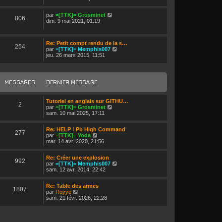
i
e
r
r
V
par
=[TTK]= Grosminet
l
n
806
o
dim. 9 mai 2021, 01:19
e
i
i
d
e
r
e
r
l
r
m
Re: Petit compt rendu de la s…
e
n
254
e
V
par
=[TTK]= Memphis007
d
i
s
o
jeu. 26 mars 2015, 11:51
e
e
s
i
r
r
a
r
n
m
g
l
i
e
e
e
e
s
MESSAGES
DERNIER MESSAGE
d
r
s
e
m
a
r
e
g
Tutoriel en anglais sur GITHU…
n
s
2
e
V
par
=[TTK]= Grosminet
i
s
o
sam. 10 mai 2025, 17:11
e
a
i
r
g
r
m
e
Re: HELP ! Pb High Command
l
e
277
V
par
=[TTK]= Yoda
e
s
o
mar. 14 avr. 2020, 21:56
d
s
i
e
a
r
r
g
Re: Créer une explosion
l
n
992
e
V
par
=[TTK]= Memphis007
e
i
o
sam. 12 avr. 2014, 22:42
d
e
i
e
r
r
r
m
Re: Table des armes
l
n
1807
e
V
par
Royye
e
i
s
o
sam. 21 févr. 2026, 22:28
d
e
s
i
e
r
a
r
r
m
g
l
n
e
e
e