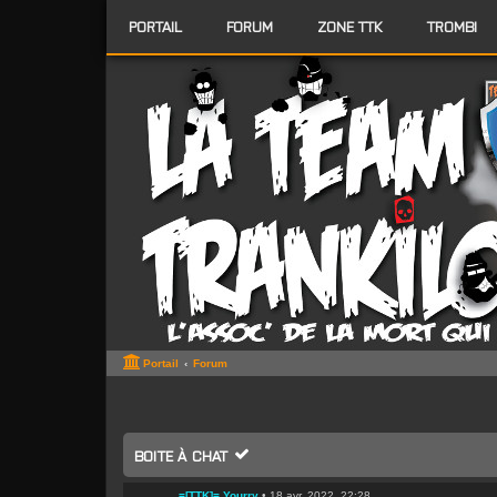
PORTAIL
FORUM
ZONE TTK
TROMBI
Portail
Forum
BOITE À CHAT
=[TTK]= Yourry
•
18 avr. 2022, 22:28