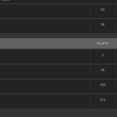
53
56
SUJETS
nt/
2
46
ue la TTK
150
211