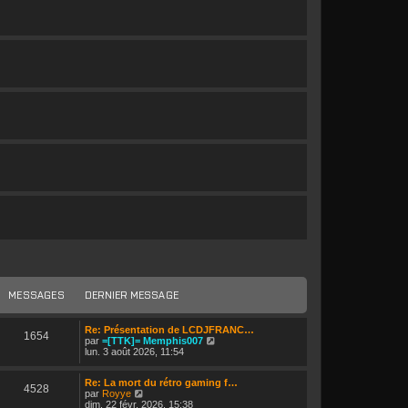
rmations...
MESSAGES
DERNIER MESSAGE
Re: Présentation de LCDJFRANC…
1654
V
par
=[TTK]= Memphis007
o
lun. 3 août 2026, 11:54
i
r
Re: La mort du rétro gaming f…
l
4528
V
par
Royye
e
o
dim. 22 févr. 2026, 15:38
d