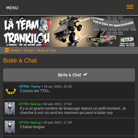
MENU
PORTAIL
FORUM
ZONE TTK
Portail
Forum
Boite à Chat
Boutique TTK
Boite à Chat
TROMBI
Boite à Chat
ACCÈS RAPIDE
=[TTK]= Yourry
•
18 avr. 2022, 22:28
Coucou les TTKs...
Sujets sans réponse
=[TTK]= Balrog
•
04 juin 2021, 17:30
Sujets actifs
Il y a un grand nombre de braquage depuis un petit moment. Je
cherche à voir où sont les miennes qui peut m'aider svp
Rechercher
=[TTK]= Balrog
•
04 juin 2021, 17:29
Boite à Chat
>>
Chaise longue
Page du Chat