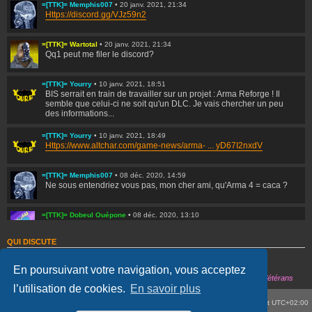
=[TTK]= Memphis007
•
20 janv. 2021, 21:34
Https://discord.gg/VJz59n2
Sons activés
=[TTK]= Wartotal
•
20 janv. 2021, 21:34
CONNEXION
Qq1 peut me filer le discord?
S’ENREGISTRER
=[TTK]= Yourry
•
10 janv. 2021, 18:51
BIS serrait en train de travailler sur un projet : Arma Reforge ! Il
semble que celui-ci ne soit qu'un DLC. Je vais chercher un peu
des informations...
=[TTK]= Yourry
•
10 janv. 2021, 18:49
Https://www.altchar.com/game-news/arma- ... yD67I2nxdV
=[TTK]= Memphis007
•
08 déc. 2020, 14:59
Ne sous entendriez vous pas, mon cher ami, qu'Arma 4 = caca ?
=[TTK]= Dobeul Ouépone
•
08 déc. 2020, 13:10
On est pas dans Arma 4 non plus d'ailleurs.
QUI DISCUTE
Personne ne discute
=[TTK]= Memphis007
•
29 nov. 2020, 22:31
Actualisation toutes les
60
secondes
Hé ben... On est pas dans la merde !
En poursuivant votre navigation, vous acceptez
Légende :
Administrateurs
,
Alliance
,
Modérateurs globaux
,
Habitués
,
Team
,
Vétérans
l’utilisation de cookies.
En savoir plus
=[TTK]= Yourry
•
28 nov. 2020, 21:48
Portail
Forum
Supprimer les cookies
Heures au format
UTC+02:00
Sinon bisous à tous !