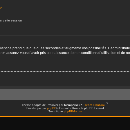
on
r cette session
ement ne prend que quelques secondes et augmente vos possibilités. L’administra
, assurez-vous d’avoir pris connaissance de nos conditions d’utilisation et de notr
©
Thème adapté de Prosilver par
Memphis007
-
Team TranKilou
Développé par
phpBB
® Forum Software © phpBB Limited
Traduit par
phpBB-fr.com