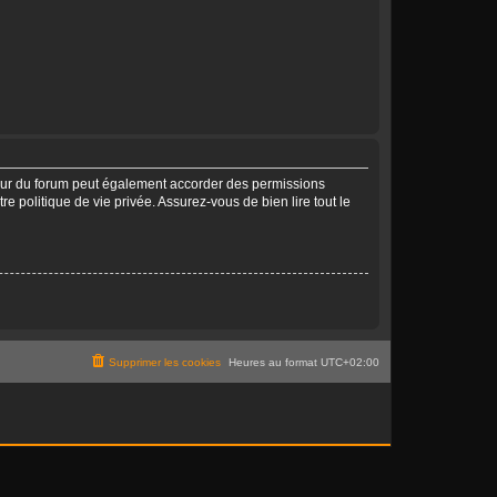
teur du forum peut également accorder des permissions
e politique de vie privée. Assurez-vous de bien lire tout le
Supprimer les cookies
Heures au format
UTC+02:00