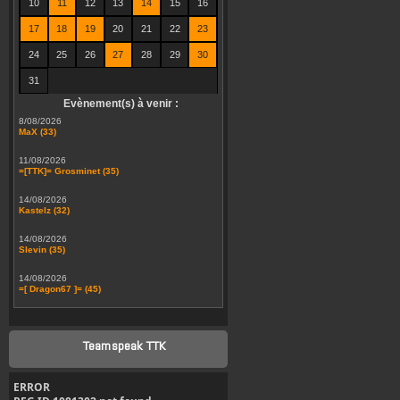
10
11
12
13
14
15
16
17
18
19
20
21
22
23
24
25
26
27
28
29
30
31
Evènement(s) à venir :
8/08/2026
MaX (33)
11/08/2026
=[TTK]= Grosminet (35)
14/08/2026
Kastelz (32)
14/08/2026
Slevin (35)
14/08/2026
=[ Dragon67 ]= (45)
Teamspeak TTK
ERROR