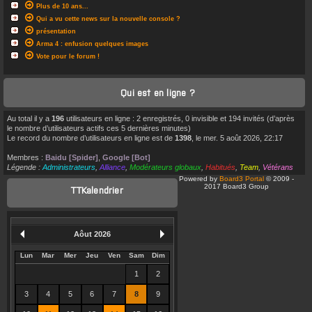
Plus de 10 ans...
Qui a vu cette news sur la nouvelle console ?
présentation
Arma 4 : enfusion quelques images
Vote pour le forum !
Qui est en ligne ?
Au total il y a
196
utilisateurs en ligne : 2 enregistrés, 0 invisible et 194 invités (d’après
le nombre d’utilisateurs actifs ces 5 dernières minutes)
Le record du nombre d’utilisateurs en ligne est de
1398
, le mer. 5 août 2026, 22:17
Membres :
Baidu [Spider]
,
Google [Bot]
Légende :
Administrateurs
,
Alliance
,
Modérateurs globaux
,
Habitués
,
Team
,
Vétérans
Powered by
Board3 Portal
© 2009 -
2017 Board3 Group
TTKalendrier
Aôut 2026
Lun
Mar
Mer
Jeu
Ven
Sam
Dim
1
2
3
4
5
6
7
8
9