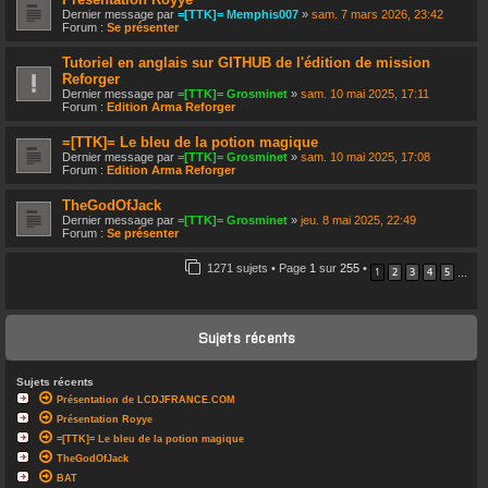
Dernier message par
=[TTK]= Memphis007
»
sam. 7 mars 2026, 23:42
Forum :
Se présenter
Tutoriel en anglais sur GITHUB de l'édition de mission
Reforger
Dernier message par
=[TTK]= Grosminet
»
sam. 10 mai 2025, 17:11
Forum :
Edition Arma Reforger
=[TTK]= Le bleu de la potion magique
Dernier message par
=[TTK]= Grosminet
»
sam. 10 mai 2025, 17:08
Forum :
Edition Arma Reforger
TheGodOfJack
Dernier message par
=[TTK]= Grosminet
»
jeu. 8 mai 2025, 22:49
Forum :
Se présenter
1271 sujets • Page
1
sur
255
•
1
2
3
4
5
…
Sujets récents
Sujets récents
Présentation de LCDJFRANCE.COM
Présentation Royye
=[TTK]= Le bleu de la potion magique
TheGodOfJack
BAT