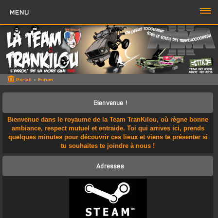
MENU
PORTAIL
FORUM
ZONE TTK
Portail
Forum
Boutique TTK
Bienvenue !
TROMBI
Bienvenue dans le royaume de la Team TranKilou, où règne bonne
ambiance, respect mutuel et entraide. Toi qui arrives ici, prends
ACCÈS RAPIDE
quelques minutes pour découvrir ces lieux et viens te présenter si
tu souhaites te joindre à nous !
Sujets sans réponse
Adresses
Sujets actifs
Rechercher
Boite à Chat
>>
Page du Chat