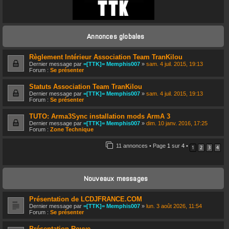
CONNEXION
Annonces globales
S’ENREGISTRER
Règlement Intérieur Association Team TranKilou
Dernier message par
=[TTK]= Memphis007
»
sam. 4 juil. 2015, 19:13
Forum :
Se présenter
Statuts Association Team TranKilou
Dernier message par
=[TTK]= Memphis007
»
sam. 4 juil. 2015, 19:13
Forum :
Se présenter
TUTO: Arma3Sync installation mods ArmA 3
Dernier message par
=[TTK]= Memphis007
»
dim. 10 janv. 2016, 17:25
Forum :
Zone Technique
11 annonces • Page
1
sur
4
•
1
2
3
4
Nouveaux messages
Présentation de LCDJFRANCE.COM
Dernier message par
=[TTK]= Memphis007
»
lun. 3 août 2026, 11:54
Forum :
Se présenter
Présentation Royye