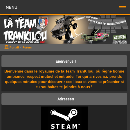
MENU
PORTAIL
FORUM
ZONE TTK
Portail
Forum
Boutique TTK
Bienvenue !
TROMBI
Bienvenue dans le royaume de la Team TranKilou, où règne bonne
ambiance, respect mutuel et entraide. Toi qui arrives ici, prends
ACCÈS RAPIDE
quelques minutes pour découvrir ces lieux et viens te présenter si
tu souhaites te joindre à nous !
Sujets sans réponse
Adresses
Sujets actifs
Rechercher
Boite à Chat
>>
Page du Chat