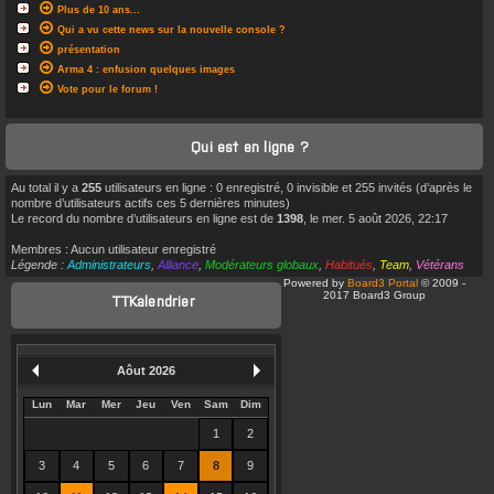
Plus de 10 ans...
Qui a vu cette news sur la nouvelle console ?
présentation
Arma 4 : enfusion quelques images
Vote pour le forum !
Qui est en ligne ?
Au total il y a
255
utilisateurs en ligne : 0 enregistré, 0 invisible et 255 invités (d’après le
nombre d’utilisateurs actifs ces 5 dernières minutes)
Le record du nombre d’utilisateurs en ligne est de
1398
, le mer. 5 août 2026, 22:17
Membres : Aucun utilisateur enregistré
Légende :
Administrateurs
,
Alliance
,
Modérateurs globaux
,
Habitués
,
Team
,
Vétérans
Powered by
Board3 Portal
© 2009 -
2017 Board3 Group
TTKalendrier
Aôut 2026
Lun
Mar
Mer
Jeu
Ven
Sam
Dim
1
2
3
4
5
6
7
8
9