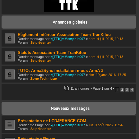
CONNEXION
Annonces globales
S’ENREGISTRER
Règlement Intérieur Association Team TranKilou
Dernier message par
=[TTK]= Memphis007
»
sam. 4 juil. 2015, 19:13
Forum :
Se présenter
Statuts Association Team TranKilou
Dernier message par
=[TTK]= Memphis007
»
sam. 4 juil. 2015, 19:13
Forum :
Se présenter
TUTO: Arma3Sync installation mods ArmA 3
Dernier message par
=[TTK]= Memphis007
»
dim. 10 janv. 2016, 17:25
Forum :
Zone Technique
11 annonces • Page
1
sur
4
•
1
2
3
4
Nouveaux messages
Présentation de LCDJFRANCE.COM
Dernier message par
=[TTK]= Memphis007
»
lun. 3 août 2026, 11:54
Forum :
Se présenter
Présentation Royye