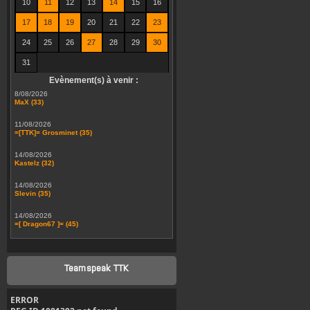
10
11
12
13
14
15
16
17
18
19
20
21
22
23
24
25
26
27
28
29
30
31
Evènement(s) à venir :
8/08/2026
MaX (33)
11/08/2026
=[TTK]= Grosminet (35)
14/08/2026
Kastelz (32)
14/08/2026
Slevin (35)
14/08/2026
=[ Dragon67 ]= (45)
Teamspeak TTK
ERROR