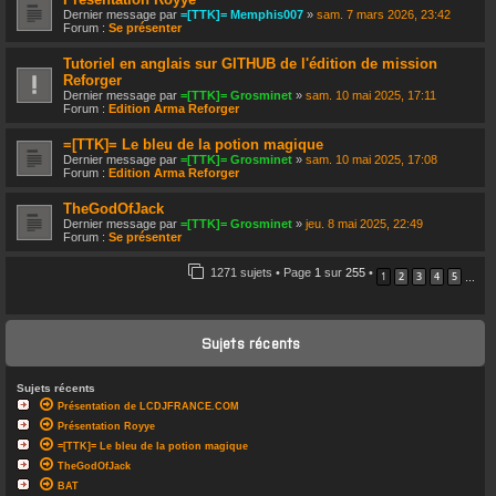
Dernier message par
=[TTK]= Memphis007
»
sam. 7 mars 2026, 23:42
Forum :
Se présenter
Tutoriel en anglais sur GITHUB de l'édition de mission
Reforger
Dernier message par
=[TTK]= Grosminet
»
sam. 10 mai 2025, 17:11
Forum :
Edition Arma Reforger
=[TTK]= Le bleu de la potion magique
Dernier message par
=[TTK]= Grosminet
»
sam. 10 mai 2025, 17:08
Forum :
Edition Arma Reforger
TheGodOfJack
Dernier message par
=[TTK]= Grosminet
»
jeu. 8 mai 2025, 22:49
Forum :
Se présenter
1271 sujets • Page
1
sur
255
•
1
2
3
4
5
…
Sujets récents
Sujets récents
Présentation de LCDJFRANCE.COM
Présentation Royye
=[TTK]= Le bleu de la potion magique
TheGodOfJack
BAT