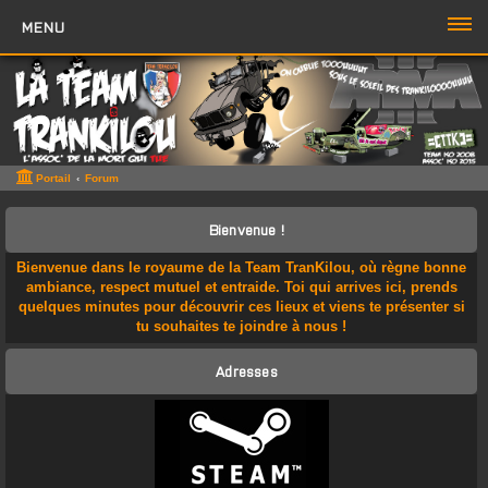
MENU
PORTAIL
FORUM
ZONE TTK
Portail
Forum
Boutique TTK
Bienvenue !
TROMBI
Bienvenue dans le royaume de la Team TranKilou, où règne bonne
ambiance, respect mutuel et entraide. Toi qui arrives ici, prends
ACCÈS RAPIDE
quelques minutes pour découvrir ces lieux et viens te présenter si
tu souhaites te joindre à nous !
Sujets sans réponse
Adresses
Sujets actifs
Rechercher
Boite à Chat
>>
Page du Chat