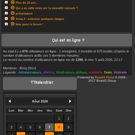
Plus de 10 ans...
Qui a vu cette news sur la nouvelle console ?
présentation
Arma 4 : enfusion quelques images
Vote pour le forum !
Qui est en ligne ?
Au total il y a
676
utilisateurs en ligne : 1 enregistré, 0 invisible et 675 invités (d’après le
nombre d’utilisateurs actifs ces 5 dernières minutes)
Le record du nombre d’utilisateurs en ligne est de
1398
, le mer. 5 août 2026, 22:17
Membres :
Bing [Bot]
Légende :
Administrateurs
,
Alliance
,
Modérateurs globaux
,
Habitués
,
Team
,
Vétérans
Powered by
Board3 Portal
© 2009 -
2017 Board3 Group
TTKalendrier
Aôut 2026
Lun
Mar
Mer
Jeu
Ven
Sam
Dim
1
2
3
4
5
6
7
8
9