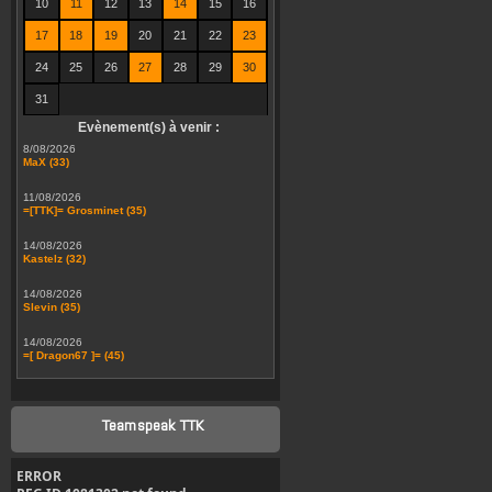
10
11
12
13
14
15
16
17
18
19
20
21
22
23
24
25
26
27
28
29
30
31
Evènement(s) à venir :
8/08/2026
MaX (33)
11/08/2026
=[TTK]= Grosminet (35)
14/08/2026
Kastelz (32)
14/08/2026
Slevin (35)
14/08/2026
=[ Dragon67 ]= (45)
Teamspeak TTK
ERROR