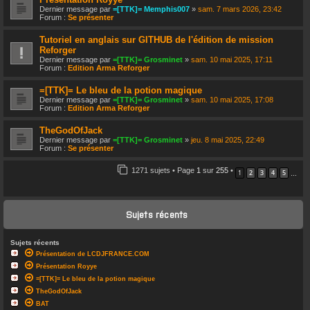
Dernier message par
=[TTK]= Memphis007
»
sam. 7 mars 2026, 23:42
Forum :
Se présenter
Tutoriel en anglais sur GITHUB de l'édition de mission
Reforger
Dernier message par
=[TTK]= Grosminet
»
sam. 10 mai 2025, 17:11
Forum :
Edition Arma Reforger
=[TTK]= Le bleu de la potion magique
Dernier message par
=[TTK]= Grosminet
»
sam. 10 mai 2025, 17:08
Forum :
Edition Arma Reforger
TheGodOfJack
Dernier message par
=[TTK]= Grosminet
»
jeu. 8 mai 2025, 22:49
Forum :
Se présenter
1271 sujets • Page
1
sur
255
•
1
2
3
4
5
…
Sujets récents
Sujets récents
Présentation de LCDJFRANCE.COM
Présentation Royye
=[TTK]= Le bleu de la potion magique
TheGodOfJack
BAT