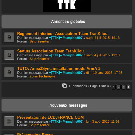
CONNEXION
Annonces globales
S’ENREGISTRER
Règlement Intérieur Association Team TranKilou
Dernier message par
=[TTK]= Memphis007
»
sam. 4 juil. 2015, 19:13
Forum :
Se présenter
Statuts Association Team TranKilou
Dernier message par
=[TTK]= Memphis007
»
sam. 4 juil. 2015, 19:13
Forum :
Se présenter
TUTO: Arma3Sync installation mods ArmA 3
Dernier message par
=[TTK]= Memphis007
»
dim. 10 janv. 2016, 17:25
Forum :
Zone Technique
11 annonces • Page
1
sur
4
•
1
2
3
4
Nouveaux messages
Présentation de LCDJFRANCE.COM
Dernier message par
=[TTK]= Memphis007
»
lun. 3 août 2026, 11:54
Forum :
Se présenter
Présentation Royye