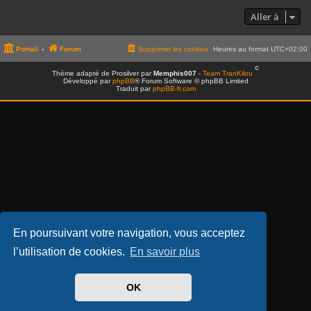
Aller à
CONNEXION
Portail
Forum
Supprimer les cookies
Heures au format
UTC+02:00
S’ENREGISTRER
©
Thème adapté de Prosilver par
Memphis007
-
Team TranKilou
Développé par
phpBB
® Forum Software © phpBB Limited
Traduit par
phpBB-fr.com
En poursuivant votre navigation, vous acceptez
l’utilisation de cookies.
En savoir plus
OK