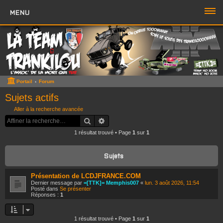
MENU
PORTAIL
FORUM
ZONE TTK
Portail
Forum
Boutique TTK
Sujets actifs
Aller à la recherche avancée
TROMBI
Rechercher
Recherche avancée
1 résultat trouvé • Page
1
sur
1
ACCÈS RAPIDE
Sujets sans réponse
Sujets
Sujets actifs
Présentation de LCDJFRANCE.COM
Dernier message par
=[TTK]= Memphis007
«
lun. 3 août 2026, 11:54
Rechercher
Posté dans
Se présenter
Réponses :
1
Boite à Chat
>>
1 résultat trouvé • Page
1
sur
1
Page du Chat