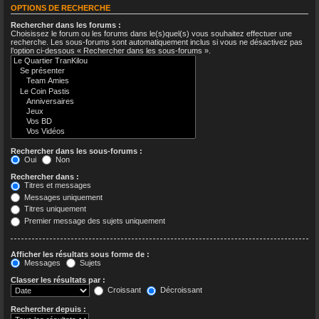
OPTIONS DE RECHERCHE
CONNEXION
Rechercher dans les forums :
Choisissez le forum ou les forums dans le(s)quel(s) vous souhaitez effectuer une
recherche. Les sous-forums sont automatiquement inclus si vous ne désactivez pas
l’option ci-dessous « Rechercher dans les sous-forums ».
S’ENREGISTRER
Rechercher dans les sous-forums :
Oui
Non
Rechercher dans :
Titres et messages
Messages uniquement
Titres uniquement
Premier message des sujets uniquement
Afficher les résultats sous forme de :
Messages
Sujets
Classer les résultats par :
Croissant
Décroissant
Rechercher depuis :