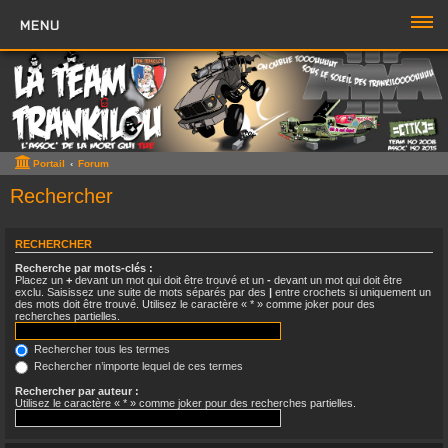
MENU
PORTAIL
FORUM
ZONE TTK
Portail
Forum
Boutique TTK
Rechercher
TROMBI
RECHERCHER
Recherche par mots-clés :
ACCÈS RAPIDE
Placez un
+
devant un mot qui doit être trouvé et un
-
devant un mot qui doit être
exclu. Saisissez une suite de mots séparés par des
|
entre crochets si uniquement un
des mots doit être trouvé. Utilisez le caractère « * » comme joker pour des
Sujets sans réponse
recherches partielles.
Sujets actifs
Rechercher tous les termes
Rechercher n’importe lequel de ces termes
Rechercher
Rechercher par auteur :
Utilisez le caractère « * » comme joker pour des recherches partielles.
Boite à Chat
>>
Page du Chat