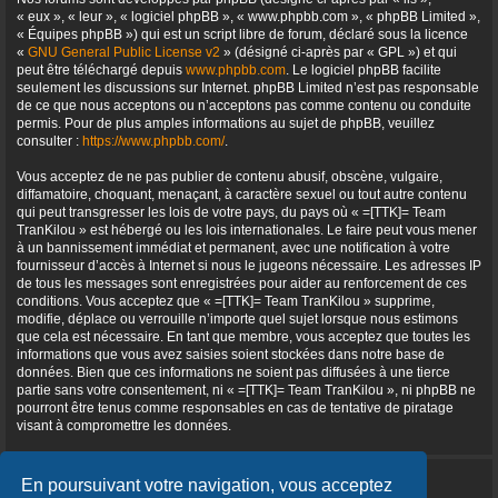
« eux », « leur », « logiciel phpBB », « www.phpbb.com », « phpBB Limited »,
« Équipes phpBB ») qui est un script libre de forum, déclaré sous la licence
CONNEXION
«
GNU General Public License v2
» (désigné ci-après par « GPL ») et qui
peut être téléchargé depuis
www.phpbb.com
. Le logiciel phpBB facilite
seulement les discussions sur Internet. phpBB Limited n’est pas responsable
de ce que nous acceptons ou n’acceptons pas comme contenu ou conduite
permis. Pour de plus amples informations au sujet de phpBB, veuillez
consulter :
https://www.phpbb.com/
.
Vous acceptez de ne pas publier de contenu abusif, obscène, vulgaire,
diffamatoire, choquant, menaçant, à caractère sexuel ou tout autre contenu
qui peut transgresser les lois de votre pays, du pays où « =[TTK]= Team
TranKilou » est hébergé ou les lois internationales. Le faire peut vous mener
à un bannissement immédiat et permanent, avec une notification à votre
fournisseur d’accès à Internet si nous le jugeons nécessaire. Les adresses IP
de tous les messages sont enregistrées pour aider au renforcement de ces
conditions. Vous acceptez que « =[TTK]= Team TranKilou » supprime,
modifie, déplace ou verrouille n’importe quel sujet lorsque nous estimons
que cela est nécessaire. En tant que membre, vous acceptez que toutes les
informations que vous avez saisies soient stockées dans notre base de
données. Bien que ces informations ne soient pas diffusées à une tierce
partie sans votre consentement, ni « =[TTK]= Team TranKilou », ni phpBB ne
pourront être tenus comme responsables en cas de tentative de piratage
visant à compromettre les données.
En poursuivant votre navigation, vous acceptez