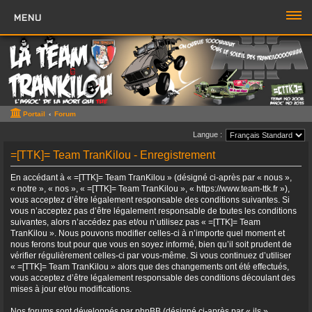
MENU
PORTAIL
FORUM
ZONE TTK
Portail
Forum
Boutique TTK
Langue :
=[TTK]= Team TranKilou - Enregistrement
TROMBI
En accédant à « =[TTK]= Team TranKilou » (désigné ci-après par « nous »,
ACCÈS RAPIDE
« notre », « nos », « =[TTK]= Team TranKilou », « https://www.team-ttk.fr »),
vous acceptez d’être légalement responsable des conditions suivantes. Si
vous n’acceptez pas d’être légalement responsable de toutes les conditions
Sujets sans réponse
suivantes, alors n’accédez pas et/ou n’utilisez pas « =[TTK]= Team
TranKilou ». Nous pouvons modifier celles-ci à n’importe quel moment et
Sujets actifs
nous ferons tout pour que vous en soyez informé, bien qu’il soit prudent de
vérifier régulièrement celles-ci par vous-même. Si vous continuez d’utiliser
Rechercher
« =[TTK]= Team TranKilou » alors que des changements ont été effectués,
vous acceptez d’être légalement responsable des conditions découlant des
Boite à Chat
>>
mises à jour et/ou modifications.
Page du Chat
Nos forums sont développés par phpBB (désigné ci-après par « ils »,