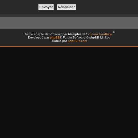
©
Thème adapté de Prosilver par
Memphis007
-
Team TranKilou
Développé par
phpBB
® Forum Software © phpBB Limited
Traduit par
phpBB-fr.com