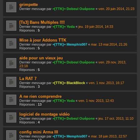
grimpette
Dernier message par
=[TTK]= Dobeul Ouépone
«
ven. 20 juin 2014, 21:23
[Ts3] Bans Multiples !!!!
Dernier message par
=[TTK]= Yoda
«
jeu. 19 juin 2014, 14:33
Réponses :
5
Mise à jour Addons TTK
Dernier message par
=[TTK]= Memphis007
«
mar. 13 mai 2014, 21:26
Réponses :
5
aide pour un vieux jeu
Dernier message par
=[TTK]= Dobeul Ouépone
«
ven. 29 nov. 2013,
23:18
Réponses :
5
La RAT 7
Dernier message par
=[TTK]= BlackBlock
«
ven. 1 nov. 2013, 16:17
Réponses :
3
A ne rien comprendre
Dernier message par
=[TTK]= Yoda
«
ven. 1 nov. 2013, 12:43
Réponses :
13
logiciel de montage vidéo
Dernier message par
=[TTK]= Dobeul Ouépone
«
jeu. 17 oct. 2013, 11:10
Réponses :
4
config mini Arma III
Dernier message par
=[TTK]= Memphis007
«
mar. 18 juin 2013, 22:57