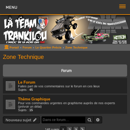
MENU
PORTAIL
FORUM
ZONE TTK
Portail
Forum
Le Quartier Précis
Zone Technique
Boutique TTK
Zone Technique
TROMBI
Forum
ACCÈS RAPIDE
Le Forum
Faites part de vos commentaires sur le forum en ces lieux
Sujets sans réponse
Sujets :
45
Thème Graphique
Sujets actifs
Pour vos commandes urgentes en graphisme auprès de nos experts
(prévoir un délai)
Rechercher
Sujets :
15
Rechercher
Recherche avan
Boite à Chat
>>
Nouveau sujet
Page du Chat
1
2
3
Suivante
148 sujets