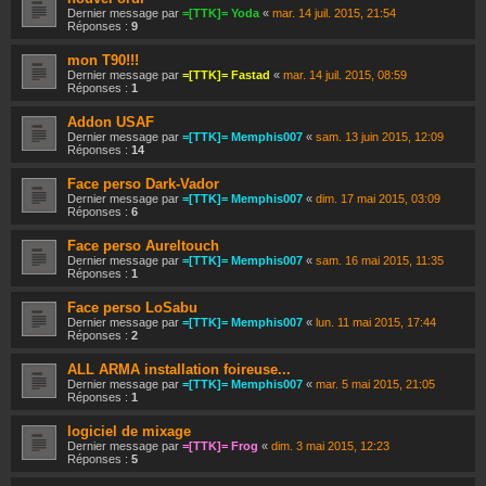
Dernier message par
=[TTK]= Yoda
«
mar. 14 juil. 2015, 21:54
Réponses :
9
mon T90!!!
Dernier message par
=[TTK]= Fastad
«
mar. 14 juil. 2015, 08:59
Réponses :
1
Addon USAF
Dernier message par
=[TTK]= Memphis007
«
sam. 13 juin 2015, 12:09
Réponses :
14
Face perso Dark-Vador
Dernier message par
=[TTK]= Memphis007
«
dim. 17 mai 2015, 03:09
Réponses :
6
Face perso Aureltouch
Dernier message par
=[TTK]= Memphis007
«
sam. 16 mai 2015, 11:35
Réponses :
1
Face perso LoSabu
Dernier message par
=[TTK]= Memphis007
«
lun. 11 mai 2015, 17:44
Réponses :
2
ALL ARMA installation foireuse...
Dernier message par
=[TTK]= Memphis007
«
mar. 5 mai 2015, 21:05
Réponses :
1
logiciel de mixage
Dernier message par
=[TTK]= Frog
«
dim. 3 mai 2015, 12:23
Réponses :
5