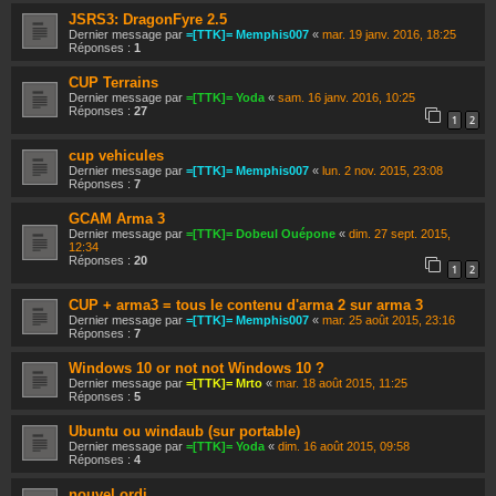
JSRS3: DragonFyre 2.5
Dernier message par
=[TTK]= Memphis007
«
mar. 19 janv. 2016, 18:25
Réponses :
1
CUP Terrains
Dernier message par
=[TTK]= Yoda
«
sam. 16 janv. 2016, 10:25
Réponses :
27
1
2
cup vehicules
Dernier message par
=[TTK]= Memphis007
«
lun. 2 nov. 2015, 23:08
Réponses :
7
GCAM Arma 3
Dernier message par
=[TTK]= Dobeul Ouépone
«
dim. 27 sept. 2015,
12:34
Réponses :
20
1
2
CUP + arma3 = tous le contenu d'arma 2 sur arma 3
Dernier message par
=[TTK]= Memphis007
«
mar. 25 août 2015, 23:16
Réponses :
7
Windows 10 or not not Windows 10 ?
Dernier message par
=[TTK]= Mrto
«
mar. 18 août 2015, 11:25
Réponses :
5
Ubuntu ou windaub (sur portable)
Dernier message par
=[TTK]= Yoda
«
dim. 16 août 2015, 09:58
Réponses :
4
nouvel ordi