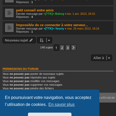
Réponses :
1
petit conseil entre amis
Dernier message par
=[TTK]= Balrog
«
lun. 1 avr. 2013, 18:15
Réponses :
4
Impossible de ce connecter à votre serveur...
Dernier message par
=[TTK]= Yourry
«
mar. 26 mars 2013, 18:16
Réponses :
1
Nouveau sujet
1
2
3
Suivante
148 sujets
Aller à
PERMISSIONS DU FORUM
Vous
ne pouvez pas
poster de nouveaux sujets
Vous
ne pouvez pas
répondre aux sujets
Vous
ne pouvez pas
modifier vos messages
Vous
ne pouvez pas
supprimer vos messages
Vous
ne pouvez pas
joindre des fichiers
En poursuivant votre navigation, vous acceptez
Portail
Forum
Supprimer les cookies
Heures au format
UTC+02:00
l’utilisation de cookies.
En savoir plus
©
Thème adapté de Prosilver par
Memphis007
-
Team TranKilou
Développé par
phpBB
® Forum Software © phpBB Limited
Traduit par
phpBB-fr.com