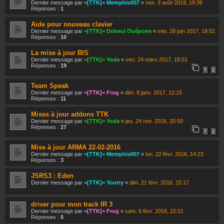
Dernier message par
=[TTK]= Memphis007
«
ven. 9 août 2019, 19:36
Réponses :
1
Aide pour nouveau clavier
Dernier message par
=[TTK]= Dobeul Ouépone
«
mer. 28 juin 2017, 19:02
Réponses :
10
La mise à jour BIS
Dernier message par
=[TTK]= Yoda
«
ven. 24 mars 2017, 18:51
Réponses :
19
1
2
Team Speak
Dernier message par
=[TTK]= Frog
«
dim. 8 janv. 2017, 12:15
Réponses :
11
Mises à jour addons TTK
Dernier message par
=[TTK]= Yoda
«
jeu. 24 nov. 2016, 20:50
Réponses :
27
1
2
Mise à jour ARMA 22-02-2016
Dernier message par
=[TTK]= Memphis007
«
lun. 22 févr. 2016, 14:23
Réponses :
3
JSRS3 : Eden
Dernier message par
=[TTK]= Yourry
«
dim. 21 févr. 2016, 15:17
driver pour mon track IR 3
Dernier message par
=[TTK]= Frog
«
sam. 6 févr. 2016, 22:01
Réponses :
5