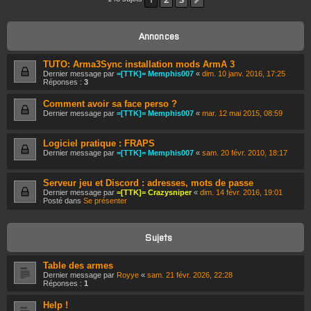
CONNEXION
Annonces
S’ENREGISTRER
TUTO: Arma3Sync installation mods ArmA 3
Dernier message par
=[TTK]= Memphis007
«
dim. 10 janv. 2016, 17:25
Réponses :
3
Comment avoir sa face perso ?
Dernier message par
=[TTK]= Memphis007
«
mar. 12 mai 2015, 08:59
Logiciel pratique : FRAPS
Dernier message par
=[TTK]= Memphis007
«
sam. 20 févr. 2010, 18:17
Serveur jeu et Discord : adresses, mots de passe
Dernier message par
=[TTK]= Crazysniper
«
dim. 14 févr. 2016, 19:01
Posté dans
Se présenter
Sujets
Table des armes
Dernier message par
Royye
«
sam. 21 févr. 2026, 22:28
Réponses :
1
Help !