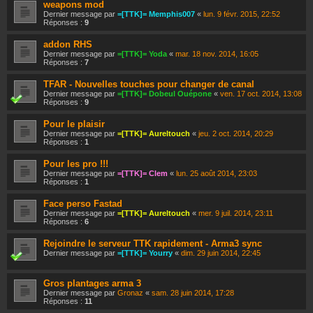
weapons mod
Dernier message par
=[TTK]= Memphis007
«
lun. 9 févr. 2015, 22:52
Réponses :
9
addon RHS
Dernier message par
=[TTK]= Yoda
«
mar. 18 nov. 2014, 16:05
Réponses :
7
TFAR - Nouvelles touches pour changer de canal
Dernier message par
=[TTK]= Dobeul Ouépone
«
ven. 17 oct. 2014, 13:08
Réponses :
9
Pour le plaisir
Dernier message par
=[TTK]= Aureltouch
«
jeu. 2 oct. 2014, 20:29
Réponses :
1
Pour les pro !!!
Dernier message par
=[TTK]= Clem
«
lun. 25 août 2014, 23:03
Réponses :
1
Face perso Fastad
Dernier message par
=[TTK]= Aureltouch
«
mer. 9 juil. 2014, 23:11
Réponses :
6
Rejoindre le serveur TTK rapidement - Arma3 sync
Dernier message par
=[TTK]= Yourry
«
dim. 29 juin 2014, 22:45
Gros plantages arma 3
Dernier message par
Gronaz
«
sam. 28 juin 2014, 17:28
Réponses :
11