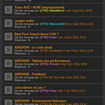
Réponses :
12
Tutos ACE / ACRE (regroupement)
Dernier message par
=[TTK]= BlackBlock
«
mar. 4 juin 2013, 18:29
Réponses :
1
casque audio
Dernier message par
=[TTK]= Memphis007
«
lun. 3 juin 2013, 21:05
Réponses :
5
Best Pack Sound Arma 2 OA ?
Dernier message par
=[TTK]= Frog
«
ven. 12 avr. 2013, 15:22
Réponses :
5
AIRSHOW - Le code aresti
Dernier message par
=[TTK]= Terebantine
«
mer. 10 avr. 2013, 21:45
Réponses :
1
AIRSHOW - Tableau des performances
Dernier message par
=[TTK]= Turock
«
mar. 9 avr. 2013, 18:53
Réponses :
5
AIRSHOW - Feedback
Dernier message par
=[TTK]= Mr Chy
«
mar. 9 avr. 2013, 18:11
Réponses :
1
coîncidence où pas ?
Dernier message par
=[TTK]= Frog
«
dim. 7 avr. 2013, 13:14
Réponses :
6
AIRSHOW - Entrainement théorique
Dernier message par
=[TTK]= Mr Chy
«
ven. 5 avr. 2013, 21:12