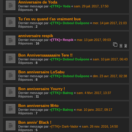
Anniversaire de Yoda
Dernier message par
=[TTK]= Yoda
«
sam. 29 juil. 2017, 17:50
Réponses :
9
Tu t'es vu quand t'as vraiment bue
Dernier message par
=[TTK]= Dobeul Ouépone
«
mer. 14 juin 2017, 21:03
Réponses :
2
anniversaire respik
Dernier message par
=[TTK]= Respik
«
mar. 13 juin 2017, 09:03
Réponses :
16
1
2
Bon Anniversaaaaaaire Tere !!
Dernier message par
=[TTK]= Dobeul Ouépone
«
sam. 10 juin 2017, 06:43
Réponses :
8
Bon anniversaire LoSabu
Dernier message par
=[TTK]= Dobeul Ouépone
«
dim. 23 avr. 2017, 02:38
Réponses :
8
Bon anniversaire Yourry !
Dernier message par
=[TTK]= Balrog
«
sam. 4 févr. 2017, 13:37
Réponses :
11
Bon anniversaire Mrto
Dernier message par
=[TTK]= Balrog
«
mar. 10 janv. 2017, 09:17
Réponses :
7
Bon anniv' Black !
Dernier message par
=[TTK]= Dark-Vador
«
sam. 26 nov. 2016, 14:50
Réponses :
5