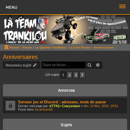
MENU
PORTAIL
FORUM
ZONE TTK
Portail
Forum
Le Quartier TranKilou
Le Coin Pastis
Anniversaires
Boutique TTK
Anniversaires
Rechercher
Recherche avan
Nouveau sujet
TROMBI
1
2
3
Suivante
126 sujets
ACCÈS RAPIDE
Sujets sans réponse
Annonces
Sujets actifs
Serveur jeu et Discord : adresses, mots de passe
Dernier message par
=[TTK]= Crazysniper
«
dim. 14 févr. 2016, 19:01
Rechercher
Posté dans
Se présenter
Boite à Chat
>>
Sujets
Page du Chat