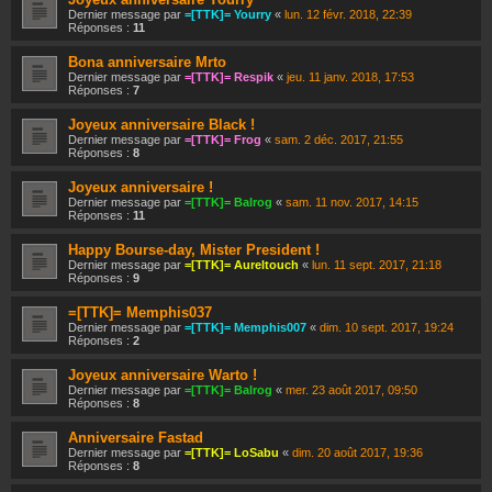
Dernier message par
=[TTK]= Yourry
«
lun. 12 févr. 2018, 22:39
Réponses :
11
Bona anniversaire Mrto
Dernier message par
=[TTK]= Respik
«
jeu. 11 janv. 2018, 17:53
Réponses :
7
Joyeux anniversaire Black !
Dernier message par
=[TTK]= Frog
«
sam. 2 déc. 2017, 21:55
Réponses :
8
Joyeux anniversaire !
Dernier message par
=[TTK]= Balrog
«
sam. 11 nov. 2017, 14:15
Réponses :
11
Happy Bourse-day, Mister President !
Dernier message par
=[TTK]= Aureltouch
«
lun. 11 sept. 2017, 21:18
Réponses :
9
=[TTK]= Memphis037
Dernier message par
=[TTK]= Memphis007
«
dim. 10 sept. 2017, 19:24
Réponses :
2
Joyeux anniversaire Warto !
Dernier message par
=[TTK]= Balrog
«
mer. 23 août 2017, 09:50
Réponses :
8
Anniversaire Fastad
Dernier message par
=[TTK]= LoSabu
«
dim. 20 août 2017, 19:36
Réponses :
8