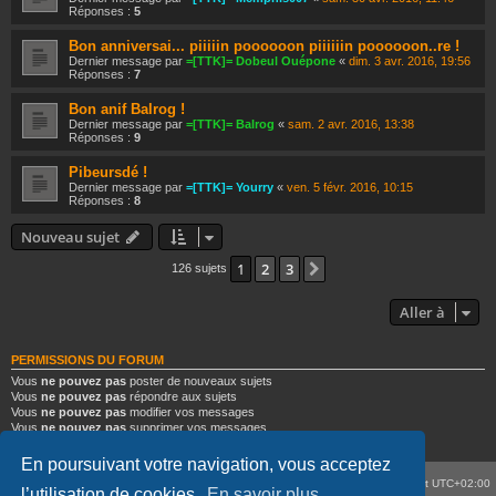
Réponses :
5
Bon anniversai... piiiiin poooooon piiiiiin poooooon..re !
Dernier message par
=[TTK]= Dobeul Ouépone
«
dim. 3 avr. 2016, 19:56
Réponses :
7
Bon anif Balrog !
Dernier message par
=[TTK]= Balrog
«
sam. 2 avr. 2016, 13:38
Réponses :
9
Pibeursdé !
Dernier message par
=[TTK]= Yourry
«
ven. 5 févr. 2016, 10:15
Réponses :
8
Nouveau sujet
1
2
3
Suivante
126 sujets
Aller à
PERMISSIONS DU FORUM
Vous
ne pouvez pas
poster de nouveaux sujets
Vous
ne pouvez pas
répondre aux sujets
Vous
ne pouvez pas
modifier vos messages
Vous
ne pouvez pas
supprimer vos messages
Vous
ne pouvez pas
joindre des fichiers
En poursuivant votre navigation, vous acceptez
Portail
Forum
Supprimer les cookies
Heures au format
UTC+02:00
l’utilisation de cookies.
En savoir plus