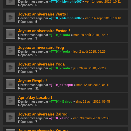
Dernier message par
=[TTK]= Memphis007
«
ven. 14 sept. 2018, 10:11
Réponses :
6
Joyeux anniversaire Warto !
Dernier message par
=[TTK]= Memphis007
«
ven. 14 sept. 2018, 10:10
Réponses :
5
Joyeux anniversaire Fastad !
Dernier message par
=[TTK]= Yoda
«
mer. 29 août 2018, 20:14
Réponses :
3
Joyeux anniversaire Frog
Dernier message par
=[TTK]= Yoda
«
jeu. 2 août 2018, 08:23
Réponses :
5
Joyeux anniversaire Yoda
Dernier message par
=[TTK]= Yoda
«
jeu. 26 juil. 2018, 22:20
Réponses :
7
Joyeux Respik !
Dernier message par
=[TTK]= Respik
«
mar. 12 juin 2018, 04:11
Réponses :
11
Api b'day Losabu !
Dernier message par
=[TTK]= Balrog
«
dim. 29 avr. 2018, 08:45
Réponses :
6
Joyeux anniversaire Balrog
Dernier message par
=[TTK]= Frog
«
ven. 30 mars 2018, 22:38
Réponses :
7
Joyeux anniversaire Yourry