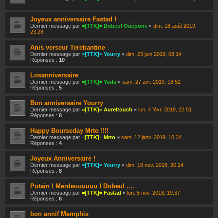
Joyeux anniversaire Fastad !
Dernier message par
=[TTK]= Dobeul Ouépone
«
dim. 18 août 2019,
23:28
Anis verseur Terebantine
Dernier message par
=[TTK]= Yourry
«
dim. 23 juin 2019, 08:14
Réponses :
10
Losanniversaire
Dernier message par
=[TTK]= Yoda
«
sam. 27 avr. 2019, 18:52
Réponses :
5
Bon anniversaire Yourry
Dernier message par
=[TTK]= Aureltouch
«
lun. 4 févr. 2019, 22:51
Réponses :
8
Happy Bourseday Mrto !!!!
Dernier message par
=[TTK]= Mrto
«
sam. 12 janv. 2019, 10:34
Réponses :
4
Joyeux Anniversaire !
Dernier message par
=[TTK]= Yourry
«
dim. 18 nov. 2018, 20:24
Réponses :
8
Putain ! Merdeuuuuuu ! Dobeul ....
Dernier message par
=[TTK]= Fastad
«
lun. 5 nov. 2018, 19:37
Réponses :
6
bon annif Memphis