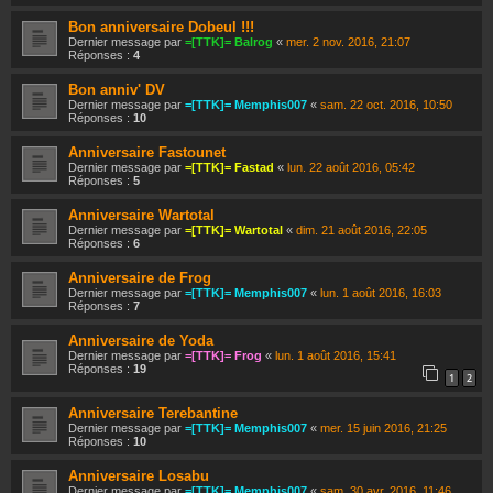
Bon anniversaire Dobeul !!!
Dernier message par
=[TTK]= Balrog
«
mer. 2 nov. 2016, 21:07
Réponses :
4
Bon anniv' DV
Dernier message par
=[TTK]= Memphis007
«
sam. 22 oct. 2016, 10:50
Réponses :
10
Anniversaire Fastounet
Dernier message par
=[TTK]= Fastad
«
lun. 22 août 2016, 05:42
Réponses :
5
Anniversaire Wartotal
Dernier message par
=[TTK]= Wartotal
«
dim. 21 août 2016, 22:05
Réponses :
6
Anniversaire de Frog
Dernier message par
=[TTK]= Memphis007
«
lun. 1 août 2016, 16:03
Réponses :
7
Anniversaire de Yoda
Dernier message par
=[TTK]= Frog
«
lun. 1 août 2016, 15:41
Réponses :
19
1
2
Anniversaire Terebantine
Dernier message par
=[TTK]= Memphis007
«
mer. 15 juin 2016, 21:25
Réponses :
10
Anniversaire Losabu
Dernier message par
=[TTK]= Memphis007
«
sam. 30 avr. 2016, 11:46