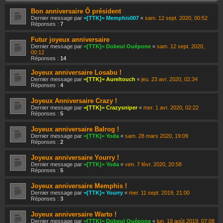
Bon anniversaire Ô président
CONNEXION
Dernier message par
=[TTK]= Memphis007
«
sam. 12 sept. 2020, 00:52
Réponses :
7
S’ENREGISTRER
Futur joyeux anniversaire
Dernier message par
=[TTK]= Dobeul Ouépone
«
sam. 12 sept. 2020,
00:12
Réponses :
14
Joyeux anniversaire Losabu !
Dernier message par
=[TTK]= Aureltouch
«
jeu. 23 avr. 2020, 02:34
Réponses :
4
Joyeux Anniversaire Crazy !
Dernier message par
=[TTK]= Crazysniper
«
mer. 1 avr. 2020, 02:22
Réponses :
5
Joyeux anniversaire Balrog !
Dernier message par
=[TTK]= Yoda
«
sam. 28 mars 2020, 19:09
Réponses :
2
Joyeux anniversaire Yourry !
Dernier message par
=[TTK]= Yoda
«
ven. 7 févr. 2020, 20:58
Réponses :
5
Joyeux anniversaire Memphis !
Dernier message par
=[TTK]= Yourry
«
mer. 11 sept. 2019, 21:00
Réponses :
3
Joyeux anniversaire Warto !
Dernier message par
=[TTK]= Dobeul Ouépone
«
lun. 19 août 2019, 07:08