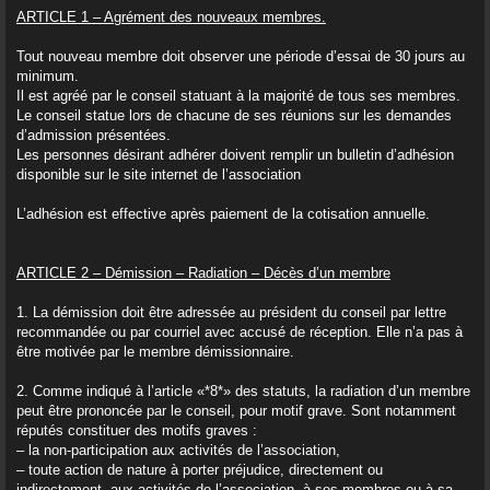
e
ARTICLE 1 – Agrément des nouveaux membres.
CONNEXION
Tout nouveau membre doit observer une période d’essai de 30 jours au
minimum.
S’ENREGISTRER
Il est agréé par le conseil statuant à la majorité de tous ses membres.
Le conseil statue lors de chacune de ses réunions sur les demandes
d’admission présentées.
Les personnes désirant adhérer doivent remplir un bulletin d’adhésion
disponible sur le site internet de l’association
L’adhésion est effective après paiement de la cotisation annuelle.
ARTICLE 2 – Démission – Radiation – Décès d’un membre
1. La démission doit être adressée au président du conseil par lettre
recommandée ou par courriel avec accusé de réception. Elle n’a pas à
être motivée par le membre démissionnaire.
2. Comme indiqué à l’article «*8*» des statuts, la radiation d’un membre
peut être prononcée par le conseil, pour motif grave. Sont notamment
réputés constituer des motifs graves :
– la non-participation aux activités de l’association,
– toute action de nature à porter préjudice, directement ou
indirectement, aux activités de l’association, à ses membres ou à sa