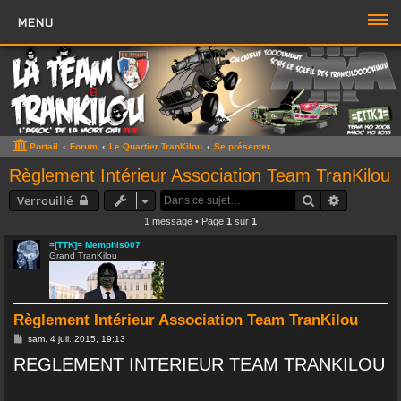
MENU
PORTAIL
FORUM
ZONE TTK
Portail
Forum
Le Quartier TranKilou
Se présenter
Boutique TTK
Règlement Intérieur Association Team TranKilou
Rechercher
Recherche
Verrouillé
TROMBI
1 message • Page
1
sur
1
ACCÈS RAPIDE
=[TTK]= Memphis007
Grand TranKilou
Sujets sans réponse
Sujets actifs
Règlement Intérieur Association Team TranKilou
Rechercher
M
sam. 4 juil. 2015, 19:13
e
REGLEMENT INTERIEUR TEAM TRANKILOU
s
Boite à Chat
>>
s
a
g
Page du Chat