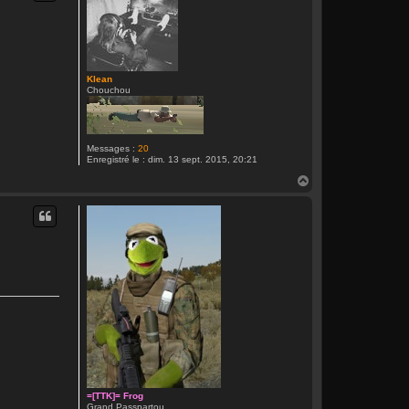
Klean
Chouchou
Messages :
20
Enregistré le :
dim. 13 sept. 2015, 20:21
H
a
u
t
=[TTK]= Frog
Grand Passpartou