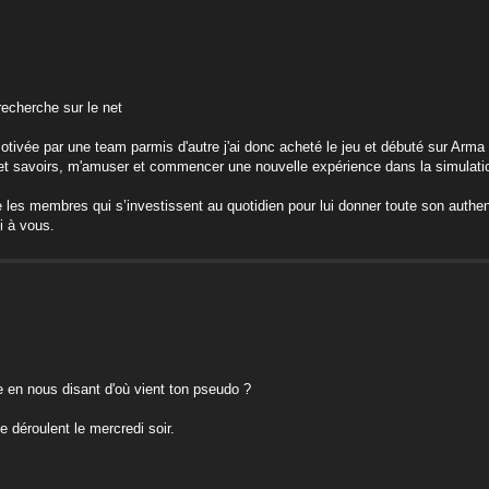
echerche sur le net
vée par une team parmis d'autre j'ai donc acheté le jeu et débuté sur Arma II
et savoirs, m'amuser et commencer une nouvelle expérience dans la simulation
e les membres qui s’investissent au quotidien pour lui donner toute son authent
i à vous.
e en nous disant d'où vient ton pseudo ?
 déroulent le mercredi soir.