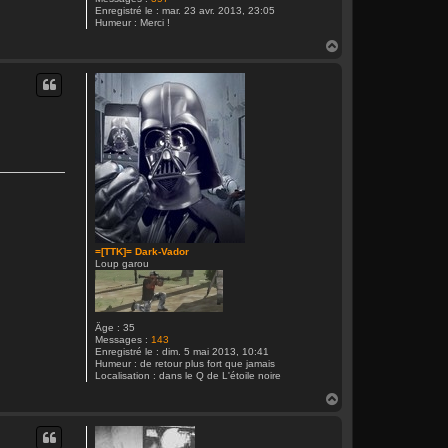
Enregistré le :
mar. 23 avr. 2013, 23:05
Humeur :
Merci !
H
a
u
t
=[TTK]= Dark-Vador
Loup garou
Âge :
35
Messages :
143
Enregistré le :
dim. 5 mai 2013, 10:41
Humeur :
de retour plus fort que jamais
Localisation :
dans le Q de L'étoile noire
H
a
u
t