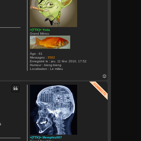
=[TTK]= Yoda
Grand Mérou
Âge :
61
Messages :
3562
Enregistré le :
jeu. 11 févr. 2010, 17:52
Humeur :
bieng-bieng
Localisation :
Le milieu
H
a
u
t
s
=[TTK]= Memphis007