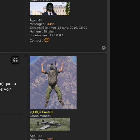
Grand TranKilou
Âge :
45
Messages :
3355
Enregistré le :
mer. 13 janv. 2010, 15:29
Humeur :
Binaire
Localisation :
127.0.0.1
C
Contact :
o
n
H
t
a
a
u
c
t
t
e
r
=
[
T
am) que tu
T
K
s voir
]
=
M
e
m
p
=[TTK]= Fastad
h
Grand Manitou
i
s
0
0
7
Âge :
32
Messages :
357