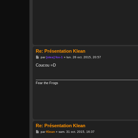
Re: Présentation Klean
M
par
[otea] fox-1
»
lun. 26 oct. 2015, 20:57
e
s
Coucou =D
s
a
g
e
Fear the Frogs
Re: Présentation Klean
M
par
Klean
»
sam. 31 oct. 2015, 16:37
e