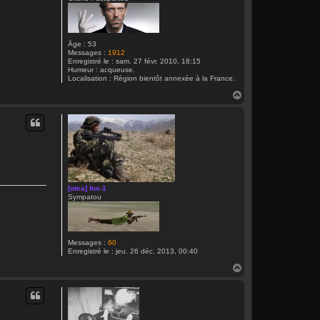
Âge :
53
Messages :
1912
Enregistré le :
sam. 27 févr. 2010, 18:15
Humeur :
acqueuse.
Localisation :
Région bientôt annexée à la France.
H
a
u
t
[otea] fox-1
Sympatou
Messages :
60
Enregistré le :
jeu. 26 déc. 2013, 00:40
H
a
u
t