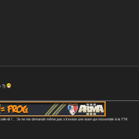
e ?)
l celle-là !'... 'Je ne me demande même pas s'il existe une team qui ressemble à la TTK