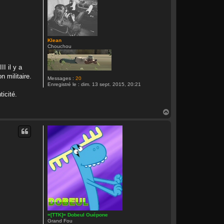
Klean
Chouchou
I il y a
 militaire.
Messages :
20
Enregistré le :
dim. 13 sept. 2015, 20:21
icité.
H
a
u
t
=[TTK]= Dobeul Ouépone
Grand Fou