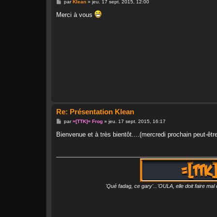
M
par
Klean
»
jeu. 17 sept. 2015, 12:00
e
s
Merci à vous
s
a
g
e
Re: Présentation Klean
M
par
=[TTK]= Frog
»
jeu. 17 sept. 2015, 16:17
e
s
Bienvenue et à très bientôt....(mercredi prochain peut-êtr
s
a
g
e
'Qué fadag, ce gary'...'OULA, elle doit faire ma