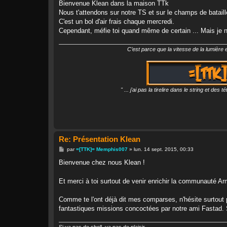
s
Bienvenue Klean dans la maison TTk
s
Nous t'attendons sur notre TS et sur le champs de bataille. 
a
g
C'est un bol d'air frais chaque mercredi.
e
Cependant, méfie toi quand même de certain ... Mais je n'
C’est parce que la vitesse de la lumière es
" ... j'ai pas la tirelire dans le string et d
Re: Présentation Klean
M
par
=[TTK]= Memphis007
»
lun. 14 sept. 2015, 00:33
e
s
Bienvenue chez nous Klean !
s
a
g
Et merci à toi surtout de venir enrichir la communauté Ar
e
Comme te l'ont déjà dit mes comparses, n'hésite surtout 
fantastiques missions concoctées par notre ami Fastad. S