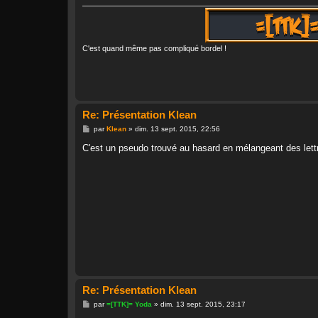
C'est quand même pas compliqué bordel !
Re: Présentation Klean
M
par
Klean
»
dim. 13 sept. 2015, 22:56
e
s
C'est un pseudo trouvé au hasard en mélangeant des lettre
s
a
g
e
Re: Présentation Klean
M
par
=[TTK]= Yoda
»
dim. 13 sept. 2015, 23:17
e