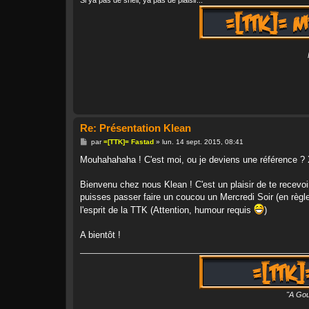
Si ya pas de shell, ya pas de plaisir...
Re: Présentation Klean
M
par
=[TTK]= Fastad
»
lun. 14 sept. 2015, 08:41
e
s
Mouhahahaha ! C'est moi, ou je deviens une référence ?
s
a
g
Bienvenu chez nous Klean ! C'est un plaisir de te recevoir
e
puisses passer faire un coucou un Mercredi Soir (en règle
l'esprit de la TTK (Attention, humour requis
)
A bientôt !
"A Gou