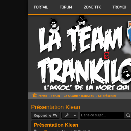
PORTAIL
FORUM
ZONE TTK
TROMBI
Portail
Forum
Le Quartier TranKilou
Se présenter
Présentation Klean
Répondre
Présentation Klean
M