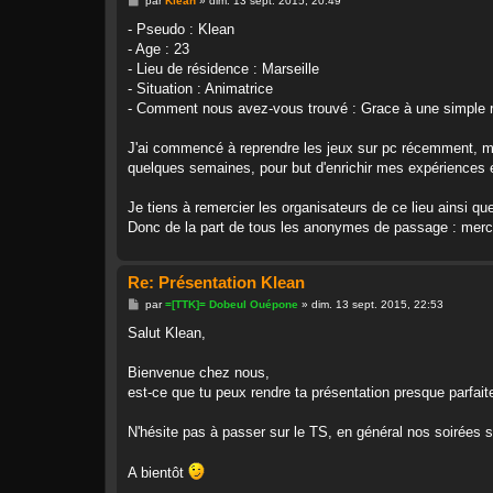
par
Klean
»
dim. 13 sept. 2015, 20:49
e
s
- Pseudo : Klean
s
- Age : 23
a
g
- Lieu de résidence : Marseille
e
- Situation : Animatrice
- Comment nous avez-vous trouvé : Grace à une simple r
J'ai commencé à reprendre les jeux sur pc récemment, moti
quelques semaines, pour but d'enrichir mes expériences 
Je tiens à remercier les organisateurs de ce lieu ainsi qu
Donc de la part de tous les anonymes de passage : merc
Re: Présentation Klean
M
par
=[TTK]= Dobeul Ouépone
»
dim. 13 sept. 2015, 22:53
e
s
Salut Klean,
s
a
g
Bienvenue chez nous,
e
est-ce que tu peux rendre ta présentation presque parfait
N'hésite pas à passer sur le TS, en général nos soirées se
A bientôt