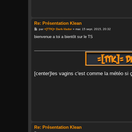
Re: Présentation Klean
M
par
=[TTK]= Dark-Vador
»
mar. 15 sept. 2015, 20:32
e
s
bienvenue a toi a bientôt sur le TS
s
a
g
e
[center]les vagins c'est comme la météo si ça 
Re: Présentation Klean