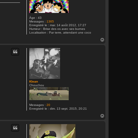
Âge :
43
Messages :
1365
Enregistré le :
mar. 14 août 2012, 17:27
Humeur :
Brise des os avec ses burnes
Localisation :
Par terre, attendant une coco
H
a
u
t
Klean
Chouchou
Messages :
20
Enregistré le :
dim. 13 sept. 2015, 20:21
H
a
u
t