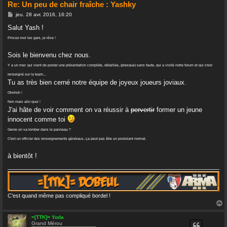
Re: Un peu de chair fraîche : Yashky
M
jeu. 28 avr. 2016, 16:20
e
s
Salut Yash !
s
a
Pincez-moi les gars, je rêve !
g
e
Sois le bienvenu chez nous.
Y a un mec qui vient de poster une présentation complète, détaillée, (presque) sans faute, qui a visité notre forum et qui s'est
renseigné sur la team...
Tu as très bien cerné notre équipe de joyeux joueurs joviaux.
Ohohoh !
Non mais allo quoi !
J'ai hâte de voir comment on va réussir à
pervertir
former un jeune
innocent comme toi
Genre on va tomber dans le panneau ?
C'est un officier des renseignements généraux, ça peut pas être un postulant normal.
à bientôt !
C'est quand même pas compliqué bordel !
=[TTK]= Yoda
Grand Mérou
t