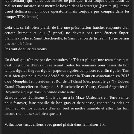
représentant) qui, après des années de pratique, n'est toujours pas foutu de
réaliser une mission sans mettre le boxon dans la stratégie ([s'tra-té-jii] : terme
usuel définissant un mode opératoire mais toujours pas compris dans les
troupes TTKaïennes).
Cela dit, ça fait bien plaisir de lire une présentation fraîche, emprunte d'un
certain humour et qui (à priori) ne devrait pas trop énerver Super-
Flammekueche et Saint Bescherelle, le Saint patron de la Team. Tu ne périras
pas sur le bûcher.
Pas tout de suite du moins ...
Un détail qui n'en est pas des moindres, la Ttk est plus qu'une team classique,
c'est un groupe d'amis qui se réunit toutes les semaines pour passer du bon
temps, rigoler, fraguer, rigoler, papoter, rigoler, comploter et enfin rigoler. Tant
et si bien que nous avons décidé de passer la Team en association en 2015
d'où Memphis 1er, président et Roi de TTkland (c'est possible ça ?!), Dobeul
Grand Chancelier en charge de St Bescherelle et Yourry, Grand Argentier du
Royaume à qui je dois un blinde entre autre.
Et nous nous réunissons 1 fois par an à la Maze (Ardèche), en Terre Sainte,
pour festoyer, faire ripaille de bon gras et de vinasse, chanter les odes en
l'honneur de nos combats d'antan, bref se mettre minable et aller plus loin
encore (rien de sexuel bien que …).
Voilà, nous t'accueillons avec grand plaisir dans la maison Ttk.