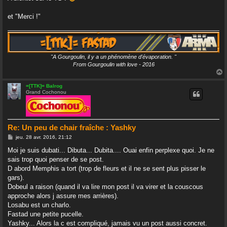
et "Merci !"
"A Gourgoulin, il y a un phénomène d'évaporation. "
From Gourgoulin with love - 2016
=[TTK]= Balrog
Grand Cochonou
t
Re: Un peu de chair fraîche : Yashky
M
jeu. 28 avr. 2016, 21:12
e
s
Moi je suis dubati... Dibuta... Dubita.... Ouai enfin perplexe quoi. Je ne
s
sais trop quoi penser de se post.
a
g
D abord Memphis a tort (trop de fleurs et il ne se sent plus pisser le
e
gars).
Dobeul a raison (quand il va lire mon post il va virer et la couscous
approche alors j assure mes arrières).
Losabu est un charlo.
Fastad une petite pucelle.
Yashky... Alors la c est compliqué, jamais vu un post aussi concret.