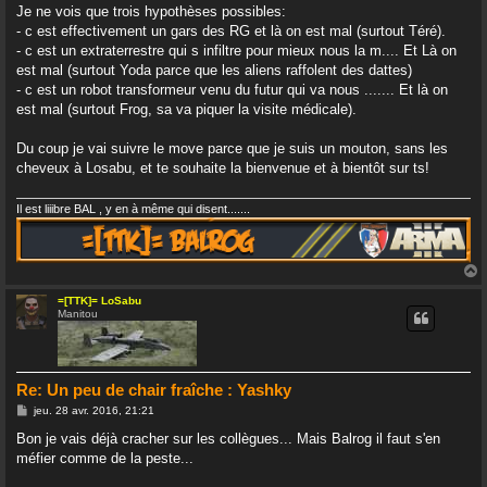
Je ne vois que trois hypothèses possibles:
- c est effectivement un gars des RG et là on est mal (surtout Téré).
- c est un extraterrestre qui s infiltre pour mieux nous la m.... Et Là on
est mal (surtout Yoda parce que les aliens raffolent des dattes)
- c est un robot transformeur venu du futur qui va nous ....... Et là on
est mal (surtout Frog, sa va piquer la visite médicale).
Du coup je vai suivre le move parce que je suis un mouton, sans les
cheveux à Losabu, et te souhaite la bienvenue et à bientôt sur ts!
Il est liiibre BAL , y en à même qui disent.......
=[TTK]= LoSabu
Manitou
t
Re: Un peu de chair fraîche : Yashky
M
jeu. 28 avr. 2016, 21:21
e
s
Bon je vais déjà cracher sur les collègues... Mais Balrog il faut s'en
s
méfier comme de la peste...
a
g