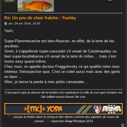
Re: Un peu de chair fraîche : Yashky
M
jeu. 28 avr. 2016, 16:30
e
s
Yash,
s
a
g
Super-Flammekueche est bien Alsacien, en effet, de la terre de tes
e
ancêtres.
Sinon, il s'appellerait super-cassoulet s'il venait de Castelnaudary ou
bien super-bouillabaisse s'il venait de la terre du milieu ... mais c'est
moins sexy quand même.
Chez nous, on appelle docteur Froggylevsky ce qui qualifie notre nous
intérieur, l'introspection quoi. C'est un soleil aussi mais avec des gants
en latex ...
Allez, je laisse la parole à mes petits camarades ...
C’est parce que la vitesse de la lumière est supérieure à celle du son que certains ont
l’air brillant avant d’avoir l’air con.
" ... j'ai pas la tirelire dans le string et des tétons comme des pipettes de roues de
camion ..." - Injonction
Frog
Pénelope 2014