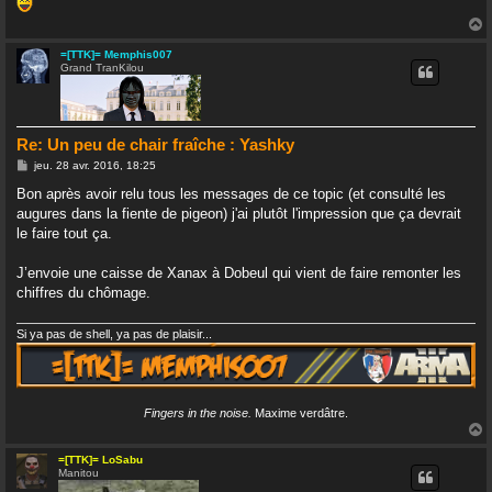
=[TTK]= Memphis007
Grand TranKilou
t
Re: Un peu de chair fraîche : Yashky
M
jeu. 28 avr. 2016, 18:25
e
s
Bon après avoir relu tous les messages de ce topic (et consulté les
s
augures dans la fiente de pigeon) j'ai plutôt l'impression que ça devrait
a
g
le faire tout ça.
e
J’envoie une caisse de Xanax à Dobeul qui vient de faire remonter les
chiffres du chômage.
Si ya pas de shell, ya pas de plaisir...
Fingers in the noise.
Maxime verdâtre.
=[TTK]= LoSabu
Manitou
t