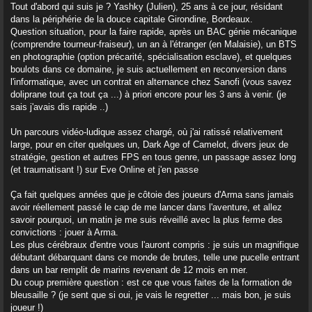
g
Tout d'abord qui suis je ? Yashky (Julien), 25 ans à ce jour, résidant
e
dans la périphérie de la douce capitale Girondine, Bordeaux.
CONNEXION
Question situation, pour la faire rapide, après un BAC génie mécanique
(comprendre tourneur-fraiseur), un an à l'étranger (en Malaisie), un BTS
S’ENREGISTRER
en photographie (option précarité, spécialisation esclave), et quelques
boulots dans ce domaine, je suis actuellement en reconversion dans
l'informatique, avec un contrat en alternance chez Sanofi (vous savez
doliprane tout ça tout ça ...) à priori encore pour les 3 ans à venir. (je
sais j'avais dis rapide ..)
Un parcours vidéo-ludique assez chargé, où j'ai ratissé relativement
large, pour en citer quelques un, Dark Age of Camelot, divers jeux de
stratégie, gestion et autres FPS en tous genre, un passage assez long
(et traumatisant !) sur Eve Online et j'en passe
Ça fait quelques années que je côtoie des joueurs d'Arma sans jamais
avoir réellement passé le cap de me lancer dans l'aventure, et allez
savoir pourquoi, un matin je me suis réveillé avec la plus ferme des
convictions : jouer à Arma.
Les plus cérébraux d'entre vous l'auront compris : je suis un magnifique
débutant débarquant dans ce monde de brutes, telle une pucelle entrant
dans un bar remplit de marins revenant de 12 mois en mer.
Du coup première question : est ce que vous faites de la formation de
bleusaille ? (je sent que si oui, je vais le regretter ... mais bon, je suis
joueur !)