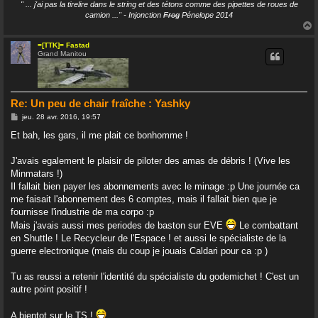
" ... j'ai pas la tirelire dans le string et des tétons comme des pipettes de roues de
camion ..." - Injonction
Frog
Pénelope 2014
=[TTK]= Fastad
Grand Manitou
t
Re: Un peu de chair fraîche : Yashky
M
jeu. 28 avr. 2016, 19:57
e
s
Et bah, les gars, il me plait ce bonhomme !
s
a
g
J'avais egalement le plaisir de piloter des amas de débris ! (Vive les
e
Minmatars !)
Il fallait bien payer les abonnements avec le minage :p Une journée ca
me faisait l'abonnement des 6 comptes, mais il fallait bien que je
fournisse l'industrie de ma corpo :p
Mais j'avais aussi mes periodes de baston sur EVE
Le combattant
en Shuttle ! Le Recycleur de l'Espace ! et aussi le spécialiste de la
guerre electronique (mais du coup je jouais Caldari pour ca :p )
Tu as reussi a retenir l'identité du spécialiste du godemichet ! C'est un
autre point positif !
A bientot sur le TS !