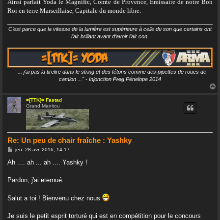
Ainsi parlait Yoda le Magnific, Comte de Provence, Émissaire de notre Bon
Roi en terre Marseillaise, Capitale du monde libre.
C’est parce que la vitesse de la lumière est supérieure à celle du son que certains ont
l’air brillant avant d’avoir l’air con.
" ... j'ai pas la tirelire dans le string et des tétons comme des pipettes de roues de
camion ..." - Injonction
Frog
Pénelope 2014
=[TTK]= Fastad
Grand Manitou
t
Re: Un peu de chair fraîche : Yashky
M
jeu. 28 avr. 2016, 14:17
e
s
Ah .... ah ... ah .... Yashky !
s
a
g
Pardon, j'ai eternué.
e
Salut a toi ! Bienvenu chez nous
Je suis le petit esprit torturé qui est en compétition pour le concours