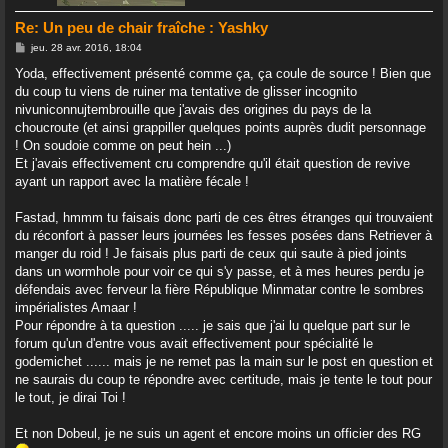
Re: Un peu de chair fraîche : Yashky
M
jeu. 28 avr. 2016, 18:04
e
s
Yoda, effectivement présenté comme ça, ça coule de source ! Bien que
s
du coup tu viens de ruiner ma tentative de glisser incognito
a
g
nivuniconnujtembrouille que j'avais des origines du pays de la
e
choucroute (et ainsi grappiller quelques points auprès dudit personnage
! On soudoie comme on peut hein ...)
Et j'avais effectivement cru comprendre qu'il était question de revive
ayant un rapport avec la matière fécale !
Fastad, hmmm tu faisais donc parti de ces êtres étranges qui trouvaient
du réconfort à passer leurs journées les fesses posées dans Retriever à
manger du roid ! Je faisais plus parti de ceux qui saute à pied joints
dans un wormhole pour voir ce qui s'y passe, et à mes heures perdu je
défendais avec ferveur la fière République Minmatar contre le sombres
impérialistes Amaar !
Pour répondre à ta question ..... je sais que j'ai lu quelque part sur le
forum qu'un d'entre vous avait effectivement pour spécialité le
godemichet ...... mais je ne remet pas la main sur le post en question et
ne saurais du coup te répondre avec certitude, mais je tente le tout pour
le tout, je dirai Toi !
Et non Dobeul, je ne suis un agent et encore moins un officier des RG