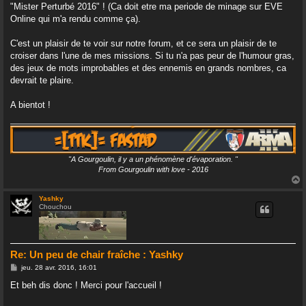
"Mister Perturbé 2016" ! (Ca doit etre ma periode de minage sur EVE
Online qui m'a rendu comme ça).
C'est un plaisir de te voir sur notre forum, et ce sera un plaisir de te
croiser dans l'une de mes missions. Si tu n'a pas peur de l'humour gras,
des jeux de mots improbables et des ennemis en grands nombres, ca
devrait te plaire.
A bientot !
"A Gourgoulin, il y a un phénomène d'évaporation. "
From Gourgoulin with love - 2016
Yashky
Chouchou
t
Re: Un peu de chair fraîche : Yashky
M
jeu. 28 avr. 2016, 16:01
e
s
Et beh dis donc ! Merci pour l'accueil !
s
a