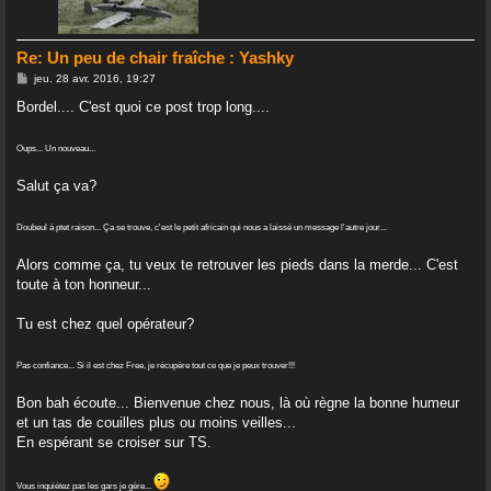
Re: Un peu de chair fraîche : Yashky
M
jeu. 28 avr. 2016, 19:27
e
s
Bordel.... C'est quoi ce post trop long....
s
a
g
Oups... Un nouveau...
e
Salut ça va?
Doubeul à ptet raison... Ça se trouve, c'est le petit africain qui nous a laissé un message l'autre jour...
Alors comme ça, tu veux te retrouver les pieds dans la merde... C'est
toute à ton honneur...
Tu est chez quel opérateur?
Pas confiance... Si il est chez Free, je récupère tout ce que je peux trouver!!!
Bon bah écoute... Bienvenue chez nous, là où règne la bonne humeur
et un tas de couilles plus ou moins veilles...
En espérant se croiser sur TS.
Vous inquiétez pas les gars je gère...