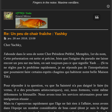
Fingers in the noise.
Maxime verdâtre.
=[TTK]= Yoda
Grand Mérou
t
Re: Un peu de chair fraîche : Yashky
M
jeu. 28 avr. 2016, 13:09
e
s
Cher Yachky,
s
a
g
J'abonde dans le sens de notre Cher Président Préféré, Memphis, 1er du nom,
e
Cette présentation est nette et précise, bien que l'origine du pseudo me laisse
encore un peu sur ma faim, on sait toujours pas ce que signifie Yash … (Si tu
ne règles pas le problème rapidement, je ne réponds pas de l'interprétation
que pourraient faire certains esprits chagrins qui habitent notre belle Maison
Ttk).
Pour répondre à ta question, vu que Sa Sainteté n'a pas daigné le faire (tu
verras, il a des penchants aristocratiques), oui, nous formons, voire même
déformons la bleusaille. Nous avons tous les services nécessaires pour une
intégration réussie ...
Mais tu t’apercevras rapidement que l'âge ne fait rien à l'affaire, nous avons
dans l'équipe un nombre considérable de bras cassé (dont je suis le digne