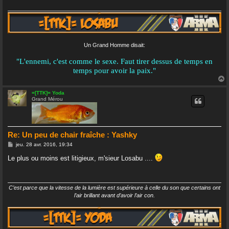
Un Grand Homme disait:
"L'ennemi, c'est comme le sexe. Faut tirer dessus de temps en
temps pour avoir la paix."
=[TTK]= Yoda
Grand Mérou
t
Re: Un peu de chair fraîche : Yashky
M
jeu. 28 avr. 2016, 19:34
e
s
Le plus ou moins est litigieux, m'sieur Losabu ....
s
a
g
e
C’est parce que la vitesse de la lumière est supérieure à celle du son que certains ont
l’air brillant avant d’avoir l’air con.