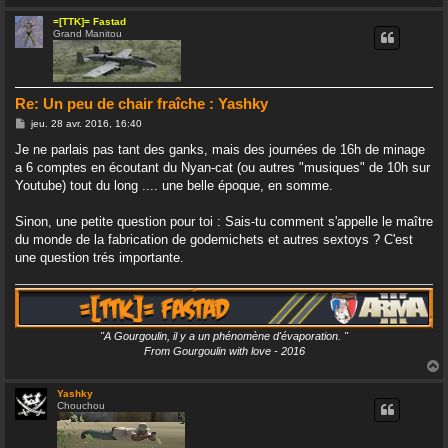
=[TTK]= Fastad
Grand Manitou
t
Re: Un peu de chair fraîche : Yashky
M
jeu. 28 avr. 2016, 16:40
e
s
Je ne parlais pas tant des ganks, mais des journées de 16h de minage
s
a 6 comptes en écoutant du Nyan-cat (ou autres "musiques" de 10h sur
a
g
Youtube) tout du long .... une belle époque, en somme.
e
Sinon, une petite question pour toi : Sais-tu comment s'appelle le maître
du monde de la fabrication de godemichets et autres sextoys ? C'est
une question trés importante.
"A Gourgoulin, il y a un phénomène d'évaporation. "
From Gourgoulin with love - 2016
Yashky
Chouchou
t