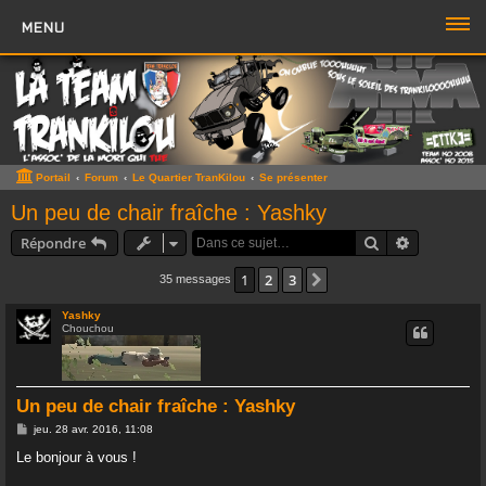
MENU
PORTAIL
FORUM
ZONE TTK
Portail
Forum
Le Quartier TranKilou
Se présenter
Boutique TTK
Un peu de chair fraîche : Yashky
Rechercher
Recherche 
Répondre
TROMBI
1
2
3
Suivante
35 messages
ACCÈS RAPIDE
Yashky
Chouchou
Sujets sans réponse
Sujets actifs
Un peu de chair fraîche : Yashky
Rechercher
M
jeu. 28 avr. 2016, 11:08
e
Boite à Chat
>>
s
Le bonjour à vous !
s
a
Page du Chat