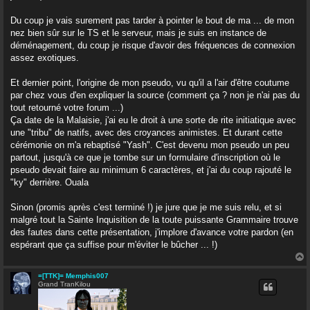
Du coup je vais surement pas tarder à pointer le bout de ma ... de mon
nez bien sûr sur le TS et le serveur, mais je suis en instance de
déménagement, du coup je risque d'avoir des fréquences de connexion
assez exotiques.
Et dernier point, l'origine de mon pseudo, vu qu'il a l'air d'être coutume
par chez vous d'en expliquer la source (comment ça ? non je n'ai pas du
tout retourné votre forum ...)
Ça date de la Malaisie, j'ai eu le droit à une sorte de rite initiatique avec
une "tribu" de natifs, avec des croyances animistes. Et durant cette
cérémonie on m'a rebaptisé "Yash". C'est devenu mon pseudo un peu
partout, jusqu'à ce que je tombe sur un formulaire d'inscription où le
pseudo devait faire au minimum 6 caractères, et j'ai du coup rajouté le
"ky" derrière. Ouala
Sinon (promis après c'est terminé !) je jure que je me suis relu, et si
malgré tout la Sainte Inquisition de la toute puissante Grammaire trouve
des fautes dans cette présentation, j'implore d'avance votre pardon (en
espérant que ça suffise pour m'éviter le bûcher ... !)
=[TTK]= Memphis007
Grand TranKilou
t