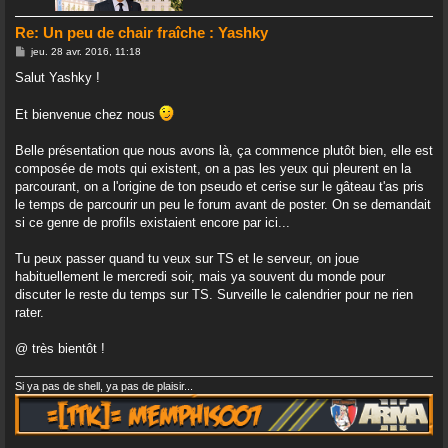
Re: Un peu de chair fraîche : Yashky
M
jeu. 28 avr. 2016, 11:18
e
s
Salut Yashky !
s
a
g
Et bienvenue chez nous
e
Belle présentation que nous avons là, ça commence plutôt bien, elle est
composée de mots qui existent, on a pas les yeux qui pleurent en la
parcourant, on a l'origine de ton pseudo et cerise sur le gâteau t'as pris
le temps de parcourir un peu le forum avant de poster. On se demandait
si ce genre de profils existaient encore par ici...
Tu peux passer quand tu veux sur TS et le serveur, on joue
habituellement le mercredi soir, mais ya souvent du monde pour
discuter le reste du temps sur TS. Surveille le calendrier pour ne rien
rater.
@ très bientôt !
Si ya pas de shell, ya pas de plaisir...