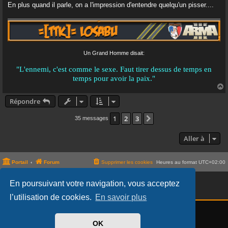
e
En plus quand il parle, on a l'impression d'entendre quelqu'un pisser....
Un Grand Homme disait:
"L'ennemi, c'est comme le sexe. Faut tirer dessus de temps en
temps pour avoir la paix."
Répondre
t
1
2
3
Suivante
35 messages
Aller à
Portail
Forum
Supprimer les cookies
Heures au format
UTC+02:00
©
Thème adapté de Prosilver par
Memphis007
-
Team TranKilou
En poursuivant votre navigation, vous acceptez
Développé par
phpBB
® Forum Software © phpBB Limited
Traduit par
phpBB-fr.com
l’utilisation de cookies.
En savoir plus
OK