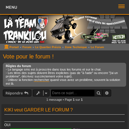
MENU
PORTAIL
FORUM
ZONE TTK
Portail
Forum
Le Quartier Précis
Zone Technique
Le Forum
Boutique TTK
Vote pour le forum !
TROMBI
Règles du forum
- Le langage sms est à proscrire dans tous les forums et sur le chat.
- Les titres des sujets doivent êtres explicites (pas de "à l'aide" ou encore "j'ai un
problème", décrivez succinctement votre sujet).
ACCÈS RAPIDE
- Utilisez la fonction
rechercher
quand vous avez un problème, souvent la solution
est là.
Sujets sans réponse
Rechercher
Recherche 
Répondre
Sujets actifs
1 message • Page
1
sur
1
Rechercher
KIKI veut GARDER LE FORUM ?
Boite à Chat
>>
OUI
Page du Chat