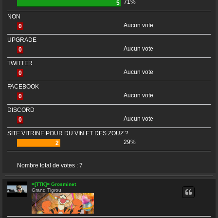
71%
5
NON
CONNEXION
Aucun vote
0
S’ENREGISTRER
UPGRADE
Aucun vote
0
TWITTER
Aucun vote
0
FACEBOOK
Aucun vote
0
DISCORD
Aucun vote
0
SITE VITRINE POUR DU VIN ET DES ZOUZ ?
29%
2
Nombre total de votes :
7
=[TTK]= Grosminet
Grand Tigrou