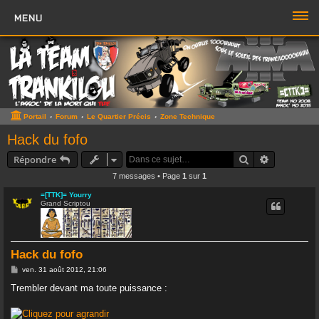
MENU
PORTAIL
FORUM
ZONE TTK
Portail
Forum
Le Quartier Précis
Zone Technique
Boutique TTK
Hack du fofo
Rechercher
Recherche 
Répondre
TROMBI
7 messages • Page
1
sur
1
ACCÈS RAPIDE
=[TTK]= Yourry
Grand Scriptou
Sujets sans réponse
Sujets actifs
Hack du fofo
Rechercher
M
ven. 31 août 2012, 21:06
e
s
Trembler devant ma toute puissance :
Boite à Chat
>>
s
a
g
Page du Chat