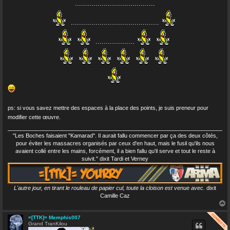
.......................................
...........................................
...................
ps: si vous savez mettre des espaces à la place des points, je suis preneur pour
modifier cette œuvre.
"Les Boches faisaient "Kamarad". Il aurait fallu commencer par ça des deux côtés,
pour éviter les massacres organisés par ceux d'en haut, mais le fusil qu'ils nous
avaient collé entre les mains, forcément, il a bien fallu qu'il serve et tout le reste à
suivit." dixit Tardi et Verney
L'autre jour, en tirant le rouleau de papier cul, toute la cloison est venue avec.
dixit
Camille Caz
=[TTK]= Memphis007
Grand TranKilou
t