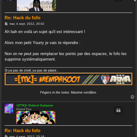
Re: Hack du fofo
M
mar. 4 sept. 2012, 20:02
e
s
Ah bah en voilà un sujet qu'il est intéressant !
s
a
g
Alors mon petit Yourry je vais te répondre :
e
Non on ne peut pas remplacer les points par des espaces, le fofo les
supprime systématiquement.
Si ya pas de shell, ya pas de plaisir...
Fingers in the noise.
Maxime verdâtre.
=[TTK]= Dobeul Ouépone
Grand Fou
t
Re: Hack du fofo
M
mar. 4 sept. 2012, 23:18