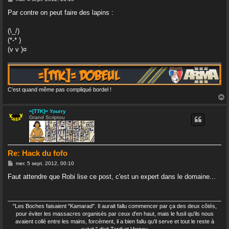
e
s
Par contre on peut faire des lapins :
s
a
g
(\_/)
e
(*-* )
(v v )¤
C'est quand même pas compliqué bordel !
=[TTK]= Yourry
Grand Scriptou
t
Re: Hack du fofo
M
mer. 5 sept. 2012, 00:10
e
s
Faut attendre que Robi lise ce post, c'est un expert dans le domaine...
s
a
g
e
"Les Boches faisaient "Kamarad". Il aurait fallu commencer par ça des deux côtés,
pour éviter les massacres organisés par ceux d'en haut, mais le fusil qu'ils nous
avaient collé entre les mains, forcément, il a bien fallu qu'il serve et tout le reste à