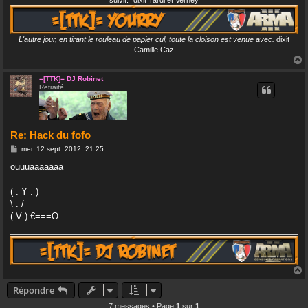
suivit." dixit Tardi et Verney
L'autre jour, en tirant le rouleau de papier cul, toute la cloison est venue avec.
dixit
Camille Caz
=[TTK]= DJ Robinet
Retraité
t
Re: Hack du fofo
M
mer. 12 sept. 2012, 21:25
e
s
ouuuaaaaaaa
s
a
g
( . Y . )
e
\ . /
( V ) €===O
Répondre
t
7 messages • Page
1
sur
1