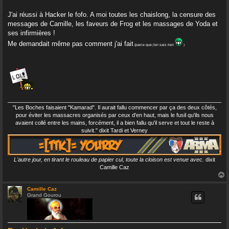
e
J'ai réussi à Hacker le fofo. A moi toutes les chaislong, la censure des
CONNEXION
messages de Camille, les faveurs de Frog et les massages de Yoda et
ses infirmières !
S’ENREGISTRER
Me demandait même pas comment j'ai fait
(parce que j'en sais rien
)
"Les Boches faisaient "Kamarad". Il aurait fallu commencer par ça des deux côtés,
pour éviter les massacres organisés par ceux d'en haut, mais le fusil qu'ils nous
avaient collé entre les mains, forcément, il a bien fallu qu'il serve et tout le reste à
suivit." dixit Tardi et Verney
L'autre jour, en tirant le rouleau de papier cul, toute la cloison est venue avec.
dixit
Camille Caz
Camille Caz
Grand Gourou
t