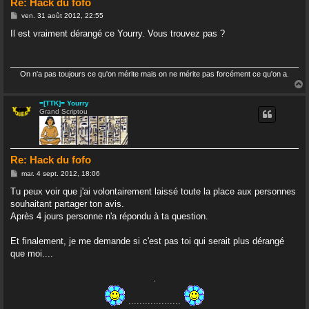
Re: Hack du fofo
M
ven. 31 août 2012, 22:55
e
s
Il est vraiment dérangé ce Yourry. Vous trouvez pas ?
s
a
g
e
On n'a pas toujours ce qu'on mérite mais on ne mérite pas forcément ce qu'on a.
=[TTK]= Yourry
Grand Scriptou
t
Re: Hack du fofo
M
mar. 4 sept. 2012, 18:06
e
s
Tu peux voir que j'ai volontairement laissé toute la place aux personnes
s
souhaitant partager ton avis.
a
g
Après 4 jours personne n'a répondu à ta question.
e
Et finalement, je me demande si c'est pas toi qui serait plus dérangé
que moi....
.
...................