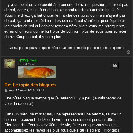
a
g
Il y a un point de vue positif à la pénurie de riz en question. Ils n'ont pas
e
de bol, certes, mais à quoi bon s'encombrer d'un ustensile inutile ?
Vous me direz, ça fait chuter le marché des bols, oui mais n'ayant pas
de bol, ça tombe plutôt bien. Les usines à bol s'arrêtent pour équilibrer
les stocks de bol qui doivent rester à zéro. Alors vous me rétorquerez,
et les chômeurs qui ne font plus de bol n'ont plus de sous pour acheter
du riz. Coup de bol, il y en a plus.
On n'a pas toujours ce qu'on mérite mais on ne mérite pas forcément ce qu'on a.
=[TTK]= Yoda
Grand Mérou
t
Re: Le topic des blagues
M
mar. 16 mars 2010, 15:11
e
s
Une p"tite blague sympa que j'ai entendu il y a peu (je vais tenter de
s
vous la raconter) :
a
g
e
Dans un parc, deux statues, une représentant une femme, l'autre un
homme, recoivent de Dieu, la vie, mais seulement pendant 30mn.
Dieu leur dit : "vous avez 30mn de vie, faites ce que vous voulez,
accomplissez les rêves les plus fous quels qu'ils soient ! Profitez !"