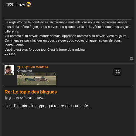
s
20/20 crazy
s
a
g
e
La règle d'or de la conduite est la tolérance mutuelle, car nous ne penserons jamais
tous de la même façon, nous ne verrons qu'une partie de la vérité et sous des angles
différents.
Vis comme si tu devais mourir demain. Apprends comme si tu devais vivre toujours.
Commencez par changer en vous ce que vous voulez changer autour de vous.
Indira Gandhi
L'apéro est plus fort que tout.C'est la force du trankilou.
== Mao
=[TTK]= Lou Montana
Chouchou
t
Re: Le topic des blagues
M
jeu. 19 août 2010, 18:42
e
s
c'est l'histoire d'un type, qui rentre dans un café...
s
a
g
e