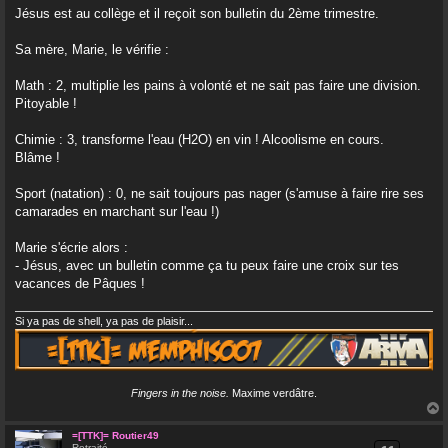
s
Jésus est au collège et il reçoit son bulletin du 2ème trimestre.
s
a
g
Sa mère, Marie, le vérifie :
e
Math : 2, multiplie les pains à volonté et ne sait pas faire une division.
Pitoyable !
Chimie : 3, transforme l'eau (H2O) en vin ! Alcoolisme en cours.
Blâme !
Sport (natation) : 0, ne sait toujours pas nager (s'amuse à faire rire ses
camarades en marchant sur l'eau !)
Marie s'écrie alors :
- Jésus, avec un bulletin comme ça tu peux faire une croix sur tes
vacances de Pâques !
Si ya pas de shell, ya pas de plaisir...
Fingers in the noise.
Maxime verdâtre.
=[TTK]= Routier49
Retraité