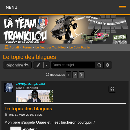
MENU
PORTAIL
FORUM
ZONE TTK
Portail
Forum
Le Quartier TranKilou
Le Coin Pastis
Boutique TTK
Le topic des blagues
Rechercher
Recherche 
Répondre
TROMBI
1
2
Suivante
22 messages
ACCÈS RAPIDE
=[TTK]= Memphis007
Grand TranKilou
Sujets sans réponse
Sujets actifs
Le topic des blagues
Rechercher
M
jeu. 11 mars 2010, 13:21
e
Boite à Chat
>>
s
Mon père s'appèle Ouaïe et il est bucheron pourquoi ?
s
a
Page du Chat
Spoiler :