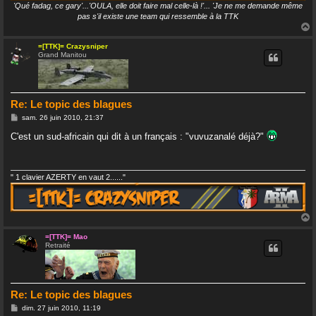
'Qué fadag, ce gary'...'OULA, elle doit faire mal celle-là !'... 'Je ne me demande même
pas s'il existe une team qui ressemble à la TTK
=[TTK]= Crazysniper
Grand Manitou
t
Re: Le topic des blagues
M
sam. 26 juin 2010, 21:37
e
s
C'est un sud-africain qui dit à un français : "vuvuzanalé déjà?"
s
a
g
e
" 1 clavier AZERTY en vaut 2......"
=[TTK]= Mao
Retraité
t
Re: Le topic des blagues
M
dim. 27 juin 2010, 11:19
e