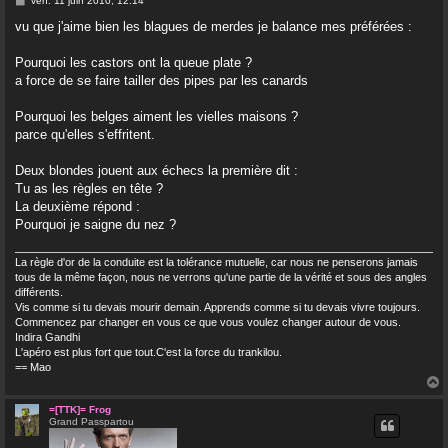
ven. 11 juin 2010, 12:14
e
s
vu que j'aime bien les blagues de merdes je balance mes préférées :
s
a
g
Pourquoi les castors ont la queue plate ?
e
a force de se faire tailler des pipes par les canards
Pourquoi les belges aiment les vielles maisons ?
parce qu'elles s'effritent.
Deux blondes jouent aux échecs la première dit :
Tu as les règles en tête ?
La deuxième répond :
Pourquoi je saigne du nez ?
La règle d'or de la conduite est la tolérance mutuelle, car nous ne penserons jamais
tous de la même façon, nous ne verrons qu'une partie de la vérité et sous des angles
différents.
Vis comme si tu devais mourir demain. Apprends comme si tu devais vivre toujours.
Commencez par changer en vous ce que vous voulez changer autour de vous.
Indira Gandhi
L'apéro est plus fort que tout.C'est la force du trankilou.
== Mao
=[TTK]= Frog
Grand Passpartou
t