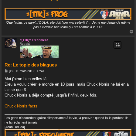
'Qué fadag, ce gary'...'OULA, elle doit faire mal celle-là !'... 'Je ne me demande même
pas s'il existe une team qui ressemble à la TTK
=[TTK]= Freshmeat
Retraité
t
Re: Le topic des blagues
M
jeu. 11 mars 2010, 17:41
e
s
Moi j'aime bien celles-là :
s
Dieu a voulu créer le monde en 10 jours, mais Chuck Norris ne lui en a
a
g
laissé que 6
e
Chuck Norris a déjà compté jusqu'à l'infini, deux fois.
Chuck Norris facts
Les gens n'accordent guère d'importance à la vie, la preuve : quand ils la perdent, ils
ne la réclament jamais.
[Jean Deluca]