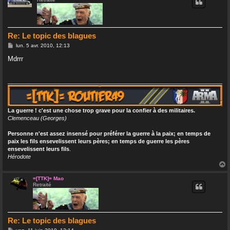
t
Re: Le topic des blagues
M
lun. 5 avr. 2010, 12:13
e
s
Mdrrr
s
a
g
e
La guerre ! c'est une chose trop grave pour la confier à des militaires.
Clemenceau (Georges)
Personne n'est assez insensé pour préférer la guerre à la paix; en temps de
paix les fils ensevelissent leurs pères; en temps de guerre les pères
ensevelissent leurs fils
.
Hérodote
=[TTK]= Mao
Retraité
t
Re: Le topic des blagues
M