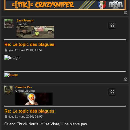
JackFrench
Pioupiou
t
Re: Le topic des blagues
M
jeu. 11 mars 2010, 17:59
e
s
s
a
g
e
Camille Caz
Grand Gourou
t
Re: Le topic des blagues
M
jeu. 11 mars 2010, 21:05
e
s
Quand Chuck Norris utilise Vista, il ne plante pas.
s
_____________________________