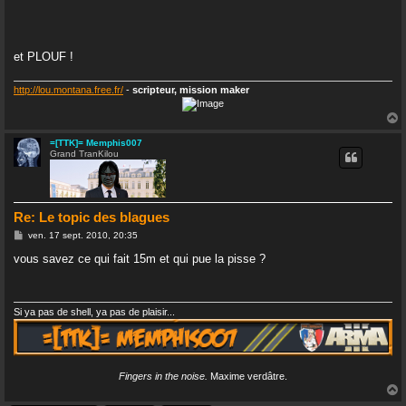
et PLOUF !
http://lou.montana.free.fr/
-
scripteur, mission maker
=[TTK]= Memphis007
Grand TranKilou
t
Re: Le topic des blagues
M
ven. 17 sept. 2010, 20:35
e
s
vous savez ce qui fait 15m et qui pue la pisse ?
s
a
g
e
Si ya pas de shell, ya pas de plaisir...
Fingers in the noise.
Maxime verdâtre.