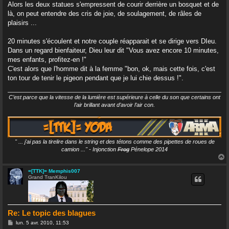
Alors les deux statues s'empressent de courir derrière un bosquet et de
là, on peut entendre des cris de joie, de soulagement, de râles de
plaisirs ...
20 minutes s'écoulent et notre couple réapparait et se dirige vers DIeu.
Dans un regard bienfaiteur, Dieu leur dit "Vous avez encore 10 minutes,
mes enfants, profitez-en !"
C'est alors que l'homme dit à la femme "bon, ok, mais cette fois, c'est
ton tour de tenir le pigeon pendant que je lui chie dessus !".
C’est parce que la vitesse de la lumière est supérieure à celle du son que certains ont
l’air brillant avant d’avoir l’air con.
" ... j'ai pas la tirelire dans le string et des tétons comme des pipettes de roues de
camion ..." - Injonction
Frog
Pénelope 2014
=[TTK]= Memphis007
Grand TranKilou
t
Re: Le topic des blagues
M
lun. 5 avr. 2010, 11:53
e