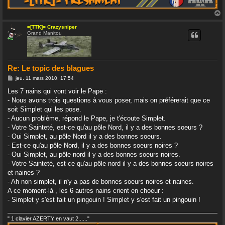
=[TTK]= Crazysniper
Grand Manitou
t
Re: Le topic des blagues
M
jeu. 11 mars 2010, 17:54
e
s
Les 7 nains qui vont voir le Pape :
s
- Nous avons trois questions à vous poser, mais on préférerait que ce
a
g
soit Simplet qui les pose.
e
- Aucun problème, répond le Pape, je t'écoute Simplet.
- Votre Sainteté, est-ce qu'au pôle Nord, il y a des bonnes soeurs ?
- Oui Simplet, au pôle Nord il y a des bonnes soeurs.
- Est-ce qu'au pôle Nord, il y a des bonnes soeurs noires ?
- Oui Simplet, au pôle nord il y a des bonnes soeurs noires.
- Votre Sainteté, est-ce qu'au pôle nord il y a des bonnes soeurs noires
et naines ?
- Ah non simplet, il n'y a pas de bonnes soeurs noires et naines.
A ce moment-là , les 6 autres nains crient en choeur :
- Simplet y s'est fait un pingouin ! Simplet y s'est fait un pingouin !
" 1 clavier AZERTY en vaut 2......"