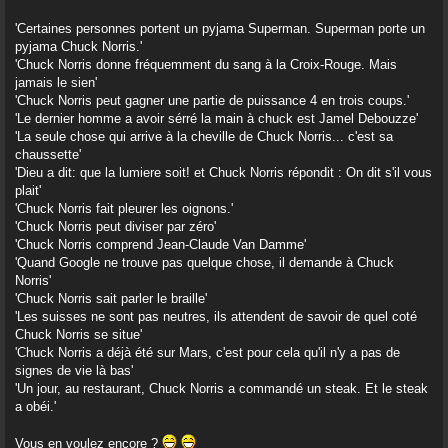
e
'Certaines personnes portent un pyjama Superman. Superman porte un
pyjama Chuck Norris.'
'Chuck Norris donne fréquemment du sang à la Croix-Rouge. Mais
jamais le sien'
'Chuck Norris peut gagner une partie de puissance 4 en trois coups.'
'Le dernier homme a avoir sérré la main à chuck est Jamel Debouzze'
'La seule chose qui arrive à la cheville de Chuck Norris... c'est sa
chaussette'
'Dieu a dit: que la lumiere soit! et Chuck Norris répondit : On dit s'il vous
plait'
'Chuck Norris fait pleurer les oignons.'
'Chuck Norris peut diviser par zéro'
'Chuck Norris comprend Jean-Claude Van Damme'
'Quand Google ne trouve pas quelque chose, il demande à Chuck
Norris'
'Chuck Norris sait parler le braille'
'Les suisses ne sont pas neutres, ils attendent de savoir de quel coté
Chuck Norris se situe'
'Chuck Norris a déjà été sur Mars, c'est pour cela qu'il n'y a pas de
signes de vie là bas'
'Un jour, au restaurant, Chuck Norris a commandé un steak. Et le steak
a obéi.'
Vous en voulez encore ?