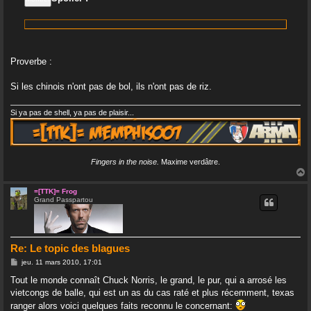
g
e
CONNEXION
S’ENREGISTRER
Proverbe :
Si les chinois n'ont pas de bol, ils n'ont pas de riz.
Si ya pas de shell, ya pas de plaisir...
Fingers in the noise.
Maxime verdâtre.
=[TTK]= Frog
Grand Passpartou
t
Re: Le topic des blagues
M
jeu. 11 mars 2010, 17:01
e
s
Tout le monde connaît Chuck Norris, le grand, le pur, qui a arrosé les
s
vietcongs de balle, qui est un as du cas raté et plus récemment, texas
a
g
ranger alors voici quelques faits reconnu le concernant: